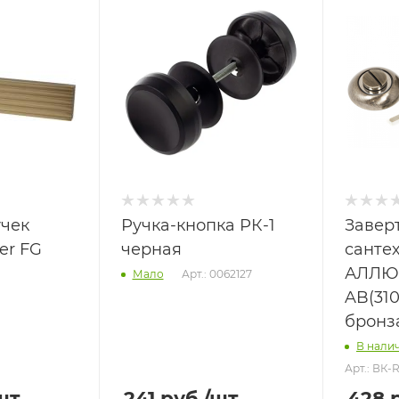
учек
Ручка-кнопка РК-1
Завер
er FG
черная
санте
АЛЛЮР
Арт.: 0062127
Мало
AB(310
бронз
В нали
Арт.: ВК-R
шт
241
руб.
/шт
428
р