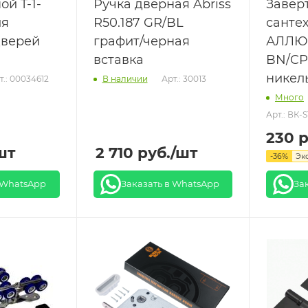
ой T-1-
Ручка дверная Abriss
Завер
ля
R50.187 GR/BL
санте
дверей
графит/черная
АЛЛЮР
вставка
BN/CP
никел
т.: 00034612
Арт.: 30013
В наличии
Много
Арт.: ВК-
230
р
шт
2 710
руб.
/шт
-
36
%
Эк
 WhatsApp
Заказать в WhatsApp
За