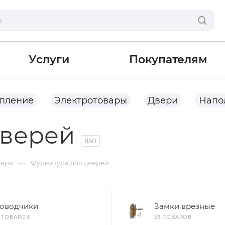
Услуги
Покупателям
опление
Электротовары
Двери
Напо
дверей
850
—
вери
Фурнитура для дверей
оводчики
Замки врезные
8 ТОВАРОВ
55 ТОВАРОВ