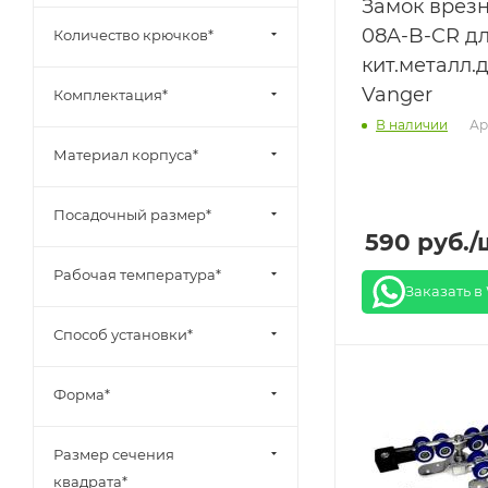
Замок врезн
08A-B-CR д
Количество крючков*
кит.металл.
Vanger
Комплектация*
Ар
В наличии
Материал корпуса*
Посадочный размер*
590
руб.
/
Рабочая температура*
Заказать в
Способ установки*
Форма*
Размер сечения
квадрата*