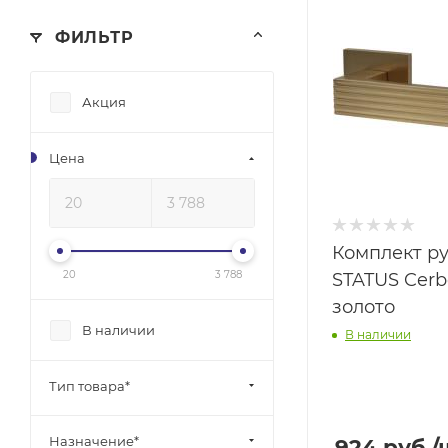
ФИЛЬТР
Акция
Цена
Комплект р
20
3 788
STATUS Cerb
золото
В наличии
В наличии
Тип товара*
Назначение*
924
руб.
/