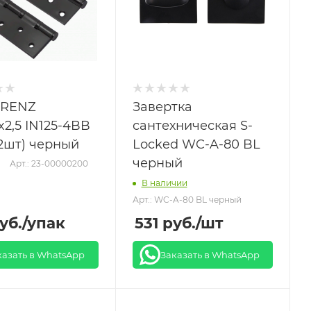
 RENZ
Завертка
x2,5 IN125-4BB
сантехническая S-
(2шт) черный
Locked WC-A-80 BL
черный
Арт.: 23-00000200
В наличии
Арт.: WC-A-80 BL черный
уб.
/упак
531
руб.
/шт
казать в WhatsApp
Заказать в WhatsApp