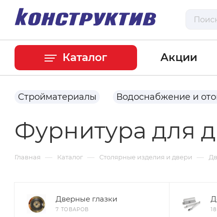
Каталог
Акции
Стройматериалы
Водоснабжение и от
Фурнитура для 
—
—
—
Главная
Каталог
Столярные изделия и двери
Д
Дверные глазки
Д
7 ТОВАРОВ
1