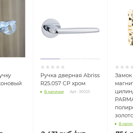
учку
Ручка дверная Abriss
Замок
коновый
R25.057 CP хром
магни
цилин
Арт.: 30025
В наличии
PARMA
полир
золот
В нали