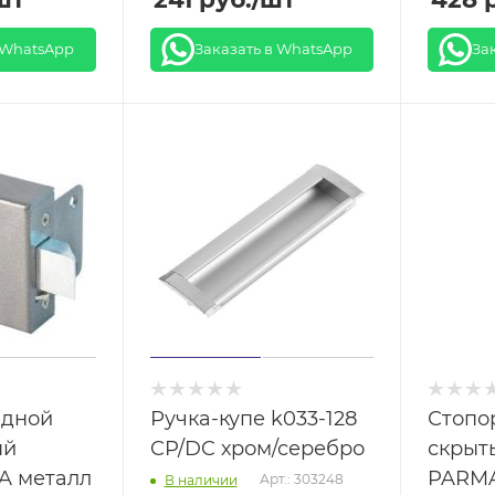
 WhatsApp
Заказать в WhatsApp
За
адной
Ручка-купе k033-128
Стопо
ый
CP/DC хром/серебро
скрыт
A металл
PARMA
Арт.: 303248
В наличии