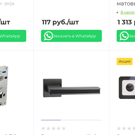
матов
т.: ЗН2А
В нали
/шт
117
руб.
/шт
1 313
 WhatsApp
Заказать в WhatsApp
За
Акция