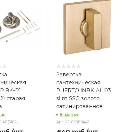
тка
Завертка
хническая
сантехническая
 ВК-R1
PUERTO INBK AL 03
2) старая
slim SSG золото
а
сатинированное
чии
В наличии
1 AВ(3102)
Арт.: 22-00000442
уб.
/шт
640
руб.
/шт