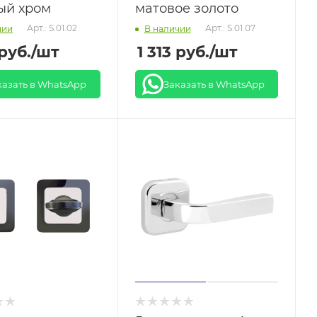
ый хром
матовое золото
Арт.: S.01.02
Арт.: S.01.07
чии
В наличии
руб.
/шт
1 313
руб.
/шт
казать в WhatsApp
Заказать в WhatsApp