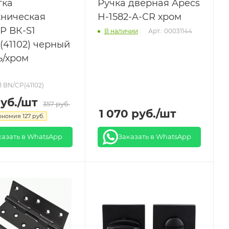
тка
Ручка дверная Apecs
хническая
H-1582-A-CR хром
 ВК-S1
Арт.: 00031144
В наличии
(41102) черный
ь/хром
S1 BN/CP(41102)
уб.
/шт
357
руб.
1 070
руб.
/шт
ономия
127
руб.
казать в WhatsApp
Заказать в WhatsApp