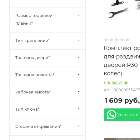
Размер торцевой
планки*
Тип крепления*
Комплект р
для раздви
Толщина двери*
дверей R301
колес)
Толщина полотна*
В наличии
Арт.: 00000035487
Рабочая высота*
1 609
руб.
Тип ключа*
Заказать в
Сторона открывания*