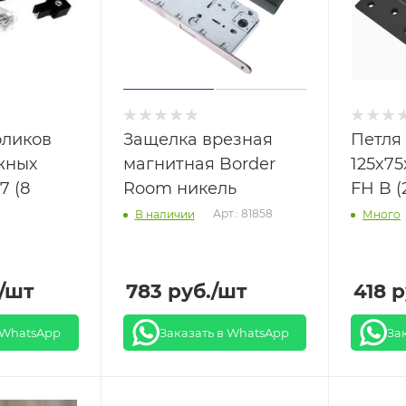
оликов
Защелка врезная
Петля
жных
магнитная Border
125x75
7 (8
Room никель
FH B 
Арт.: 81858
В наличии
Много
/шт
783
руб.
/шт
418
р
 WhatsApp
Заказать в WhatsApp
За