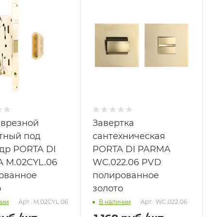
 врезной
Завертка
тный под
сантехническая
др PORTA DI
PORTA DI PARMA
 M.02CYL.06
WC.022.06 PVD
ованное
полированное
о
золото
Арт.: M.02CYL.06
Арт.: WC.022.06
чии
В наличии