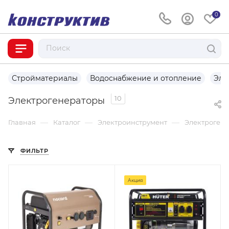
0
Стройматериалы
Водоснабжение и отопление
Эле
10
Электрогенераторы
—
—
—
Главная
Каталог
Электроинструмент
Электроген
ФИЛЬТР
Акция