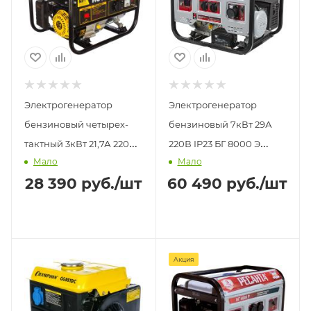
Электрогенератор
Электрогенератор
бензиновый четырех-
бензиновый 7кВт 29А
тактный 3кВт 21,7А 220В
220В IP23 БГ 8000 Э
Мало
Мало
IP23 DY4000L Huter
Ресанта
28 390
руб.
/шт
60 490
руб.
/шт
Акция