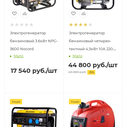
Электрогенератор
Электрогенератор
бензиновый 3.6кВт NPG-
бензиновый четырех-
3600 Nocord
тактный 4,5кВт 10А 220В
Мало
Мало
IP23 DY5000L Huter
44 800
руб.
/шт
17 540
руб.
/шт
49 885
руб.
-
9
%
Акция
Акция