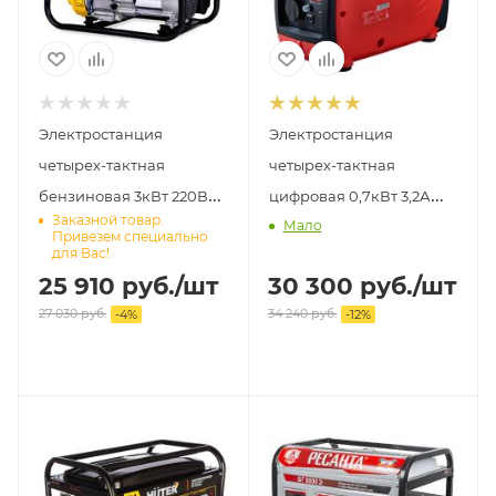
Электростанция
Электростанция
четырех-тактная
четырех-тактная
бензиновая 3кВт 220В
цифровая 0,7кВт 3,2А
Заказной товар.
Мало
IP23 GG 2801 Champion
220В IP23 TI 800 FUBAG
Привезем специально
для Вас!
25 910
руб.
/шт
30 300
руб.
/шт
27 030
руб.
34 240
руб.
-
4
%
-
12
%