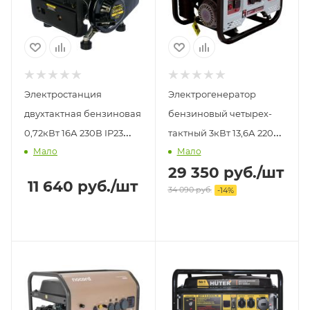
Электростанция
Электрогенератор
двухтактная бензиновая
бензиновый четырех-
0,72кВт 16А 230В IP23
тактный 3кВт 13,6А 220В
Мало
Мало
GG951DC Champion
IP23 БГ 4000 Р Ресанта
29 350
руб.
/шт
11 640
руб.
/шт
34 090
руб.
-
14
%