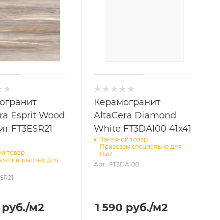
огранит
Керамогранит
ra Esprit Wood
AltaCera Diamond
ит FT3ESR21
White FT3DAI00 41х41
Заказной товар.
Привезем специально для
й товар.
Вас!
ем специально для
Арт.: FT3DAI00
ESR21
руб.
/м2
1 590
руб.
/м2