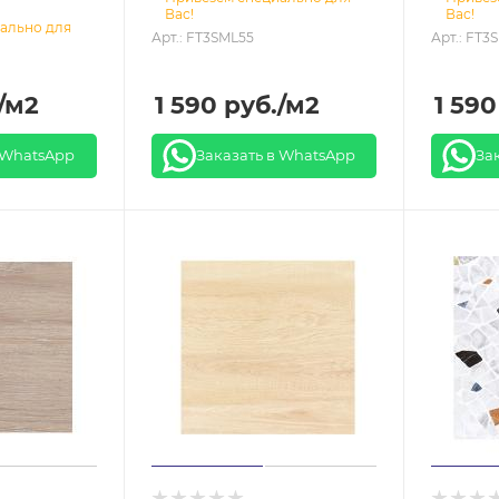
Вас!
Вас!
ально для
Арт.: FT3SML55
Арт.: FT3
/м2
1 590
руб.
/м2
1 590
 WhatsApp
Заказать в WhatsApp
За