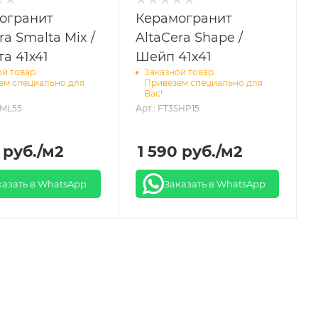
огранит
Керамогранит
ra Smalta Mix /
AltaCera Shape /
а 41х41
Шейп 41x41
й товар.
Заказной товар.
ем специально для
Привезем специально для
Вас!
SML55
Арт.: FT3SHP15
руб.
/м2
1 590
руб.
/м2
казать в WhatsApp
Заказать в WhatsApp