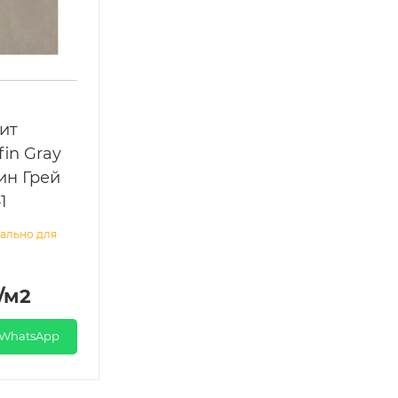
ит
fin Gray
ин Грей
1
ально для
/м2
 WhatsApp