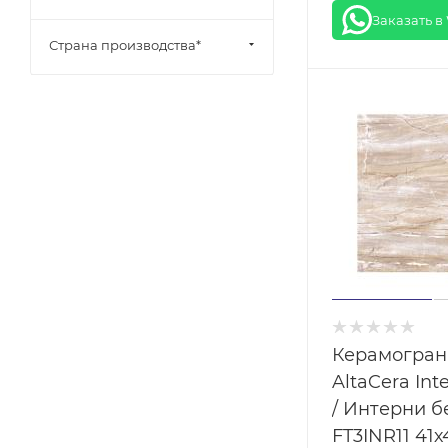
Заказать в
Страна производства*
Керамогран
AltaCera Int
/ Интерни 
FT3INR11 41х