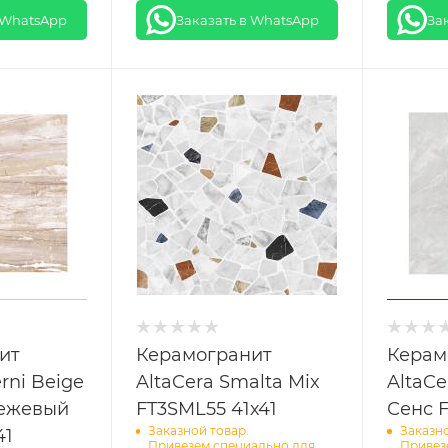
 WhatsApp
Заказать в WhatsApp
За
ит
Керамогранит
Керам
erni Beige
AltaCera Smalta Mix
AltaCe
бежевый
FT3SML55 41х41
Сенс F
Заказной товар.
Заказно
41
Привезем специально для
Привез