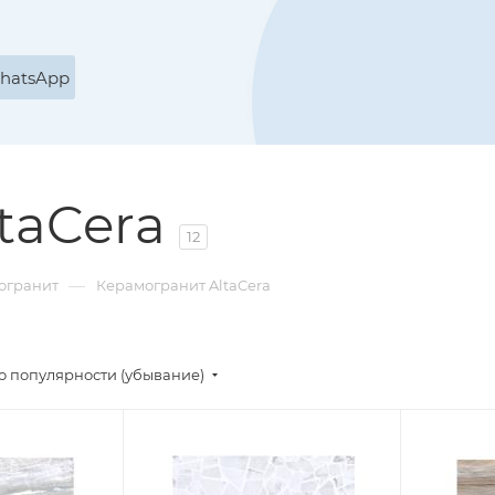
WhatsApp
taCera
12
—
огранит
Керамогранит AltaCera
о популярности (убывание)