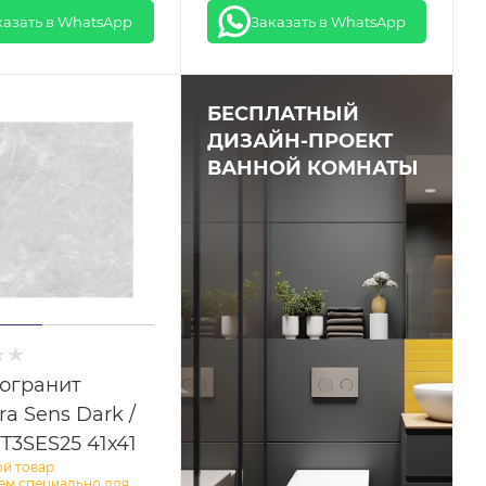
казать в WhatsApp
Заказать в WhatsApp
БЕСПЛАТНЫЙ
ДИЗАЙН-ПРОЕКТ
ВАННОЙ КОМНАТЫ
огранит
ra Sens Dark /
T3SES25 41х41
й товар.
ем специально для