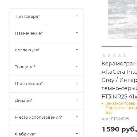
Тип товара*
Назначение*
Коллекция*
Керамогран
Толщина*
AltaCera Int
Grey / Инте
Цвет плитки*
темно-серы
FT3INR25 41х
Дизайн*
Заказной товар.
Привезем специ
Вас!
Место использования*
Арт.: FT3INR25
1 590
руб.
Фабрика*