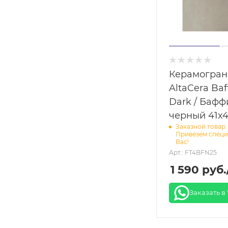
Керамогран
AltaCera Baf
Dark / Бафф
черный 41x4
Заказной товар.
Привезем специ
Вас!
Арт.: FT4BFN25
1 590
руб.
Заказать в