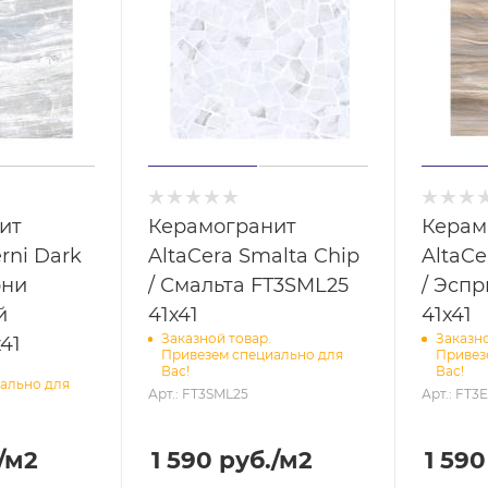
ит
Керамогранит
Керам
erni Dark
AltaCera Smalta Chip
AltaCe
рни
/ Смальта FT3SML25
/ Эспр
й
41х41
41х41
Заказной товар.
Заказно
41
Привезем специально для
Привез
Вас!
Вас!
ально для
Арт.: FT3SML25
Арт.: FT3
/м2
1 590
руб.
/м2
1 590