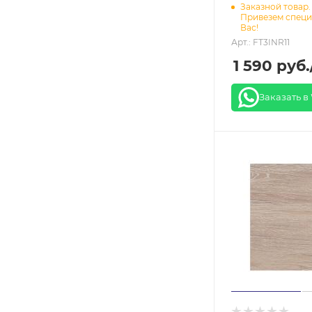
Заказной товар.
Привезем специ
Вас!
Арт.: FT3INR11
1 590
руб.
Заказать в