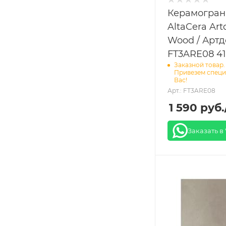
Керамогран
AltaCera Art
Wood / Артд
FT3ARE08 41
Заказной товар.
Привезем специ
Вас!
Арт.: FT3ARE08
1 590
руб.
Заказать в