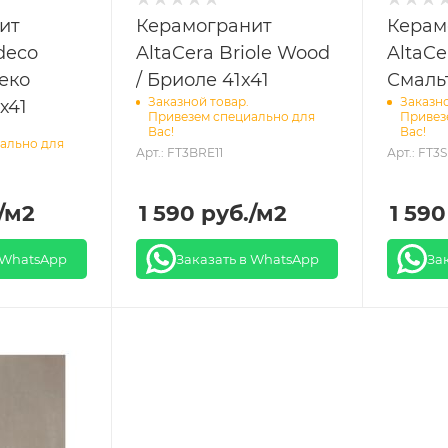
ит
Керамогранит
Керам
deco
AltaCera Briole Wood
AltaCe
еко
/ Бриоле 41x41
Смальт
Заказной товар.
Заказно
х41
Привезем специально для
Привез
Вас!
Вас!
ально для
Арт.: FT3BRE11
Арт.: FT3
/м2
1 590
руб.
/м2
1 590
 WhatsApp
Заказать в WhatsApp
За