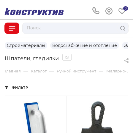
0
Стройматериалы
Водоснабжение и отопление
Эле
151
Шпатели, гладилки
—
—
—
Главная
Каталог
Ручной инструмент
Малярно-шту
ФИЛЬТР