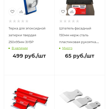
Терка для эпоксидной
Шпатель фасадный
затирки твердая
150мм нерж.сталь
250х95мм ЗУБР
пластиковая рукоятка
В наличии
Много
DERZHI
499
руб.
/шт
65
руб.
/шт