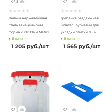
Кельма нержавеющая
Гребенка раздвижная
сталь венецианская
шпатель зубчатый для
форма 200х80мм Matrix
укладки плитки 300-
В наличии
В наличии
600мм зуб 8мм
1 205
руб.
/шт
1 565
руб.
/шт