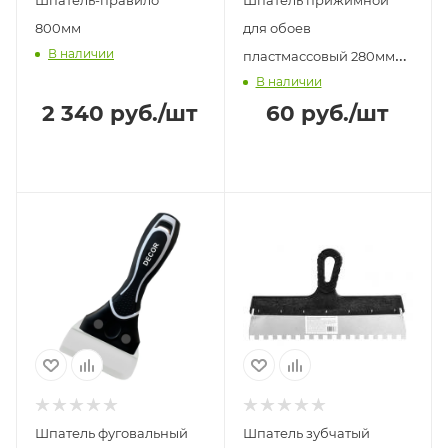
800мм
для обоев
В наличии
пластмассовый 280мм
В наличии
STAYER MAXFlat
2 340
руб.
/шт
60
руб.
/шт
Шпатель фуговальный
Шпатель зубчатый