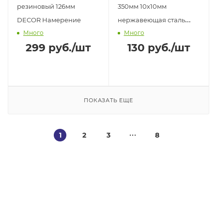
резиновый 126мм
350мм 10х10мм
DECOR Намерение
нержавеющая сталь
Много
Много
Sparta
299
руб.
/шт
130
руб.
/шт
ПОКАЗАТЬ ЕЩЕ
1
2
3
8