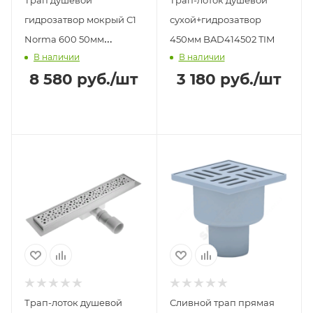
гидрозатвор мокрый C1
сухой+гидрозатвор
Norma 600 50мм
450мм BAD414502 TIM
В наличии
В наличии
600х44мм WASSERHAUS
8 580
руб.
/шт
3 180
руб.
/шт
BERGES
Трап-лоток душевой
Сливной трап прямая