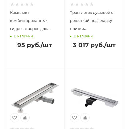
Комплект
Трап-лоток душевой с
комбинированных
решеткой под кладку
гидрозатворов для
плитки
В наличии
В наличии
душевого трапа к серии
сухой+гидрозатвор 50мм
95
руб.
/шт
3 017
руб.
/шт
BAD 41/42 TIM
70х500мм BAD455002
TIM