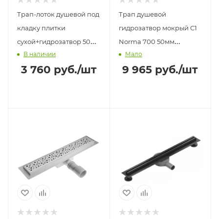
Трап-лоток душевой под
Трап душевой
кладку плитки
гидрозатвор мокрый C1
сухой+гидрозатвор 50мм
Norma 700 50мм
В наличии
Мало
70х700мм BAD457002
700х44мм WASSERHAUS
3 760
руб.
/шт
9 965
руб.
/шт
TIM
BERGES