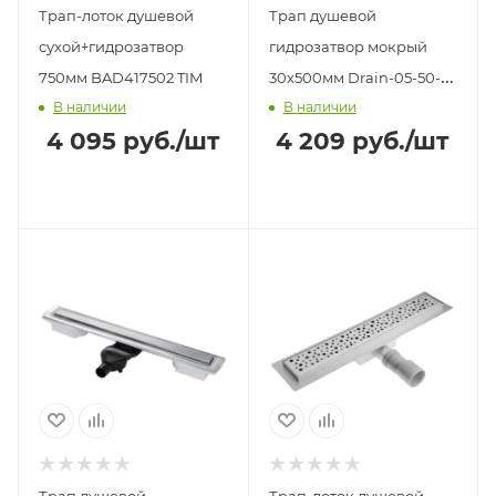
Трап-лоток душевой
Трап душевой
сухой+гидрозатвор
гидрозатвор мокрый
750мм BAD417502 TIM
30х500мм Drain-05-50-
В наличии
В наличии
Slim Black MIXXUS
4 095
руб.
/шт
4 209
руб.
/шт
Трап душевой
Трап-лоток душевой