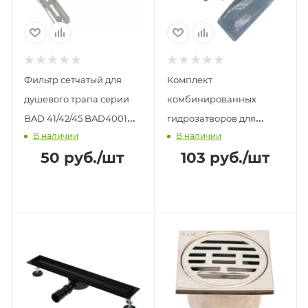
Фильтр сетчатый для
Комплект
душевого трапа серии
комбинированных
BAD 41/42/45 BAD4001
гидрозатворов для
В наличии
В наличии
TIM
душевого трапа к серии
50
руб.
/шт
103
руб.
/шт
BAD 45 BAD4003 TIM