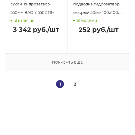
сухой+гидрозатвор
подводка гидрозатвор
550мм BAD415502 TIM
мокрый 50мм 100х100мм
В наличии
В наличии
ТА5204 АНИ Пласт
3 342
руб.
/шт
252
руб.
/шт
ПОКАЗАТЬ ЕЩЕ
1
2