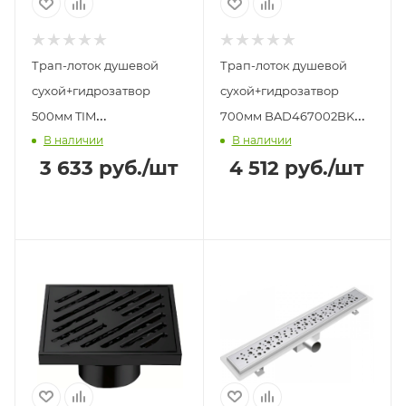
Трап-лоток душевой
Трап-лоток душевой
сухой+гидрозатвор
сухой+гидрозатвор
500мм TIM
700мм BAD467002BK
В наличии
В наличии
BAD465002BK черный
TIM черный
3 633
руб.
/шт
4 512
руб.
/шт