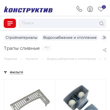
0
Стройматериалы
Водоснабжение и отопление
Эле
40
Трапы сливные
—
—
—
Главная
Каталог
Водоснабжение и отопление
Сиф
ФИЛЬТР