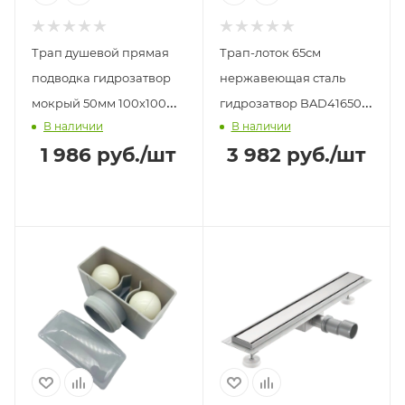
Трап душевой прямая
Трап-лоток 65см
подводка гидрозатвор
нержавеющая сталь
мокрый 50мм 100х100мм
гидрозатвор BAD416502
В наличии
В наличии
G81050-6 GAPPO
TIM
1 986
руб.
/шт
3 982
руб.
/шт