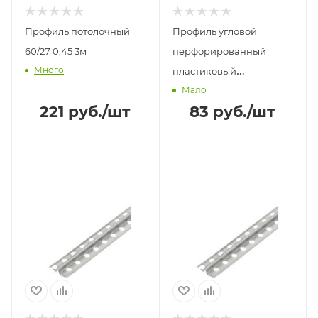
Профиль потолочный
Профиль угловой
60/27 0,45 3м
перфорированный
Много
пластиковый
Мало
штукатурный с сеткой
221
руб.
/шт
83
руб.
/шт
100*150 2,5м