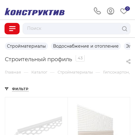
0
Стройматериалы
Водоснабжение и отопление
Эле
43
Строительный профиль
—
—
—
Главная
Каталог
Стройматериалы
Гипсокартон, 
ФИЛЬТР