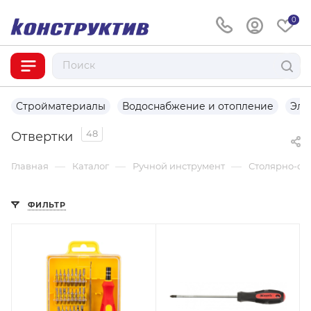
0
Стройматериалы
Водоснабжение и отопление
Эле
48
Отвертки
—
—
—
Главная
Каталог
Ручной инструмент
Столярно-сл
ФИЛЬТР