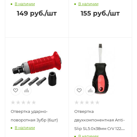
В наличии
В наличии
149
руб.
/шт
155
руб.
/шт
Отвертка ударно-
Отвертка
поворотная Зубр (6шт)
двухкомпонентная Anti-
В наличии
Slip SL5.0x38мм CrV 12202
В наличии
Matrix