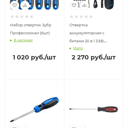
Набор отверток Зубр
Отвертка
Профессионал (6шт)
аккумуляторная с
В наличии
битами 20 в 1 3,6В
Мало
1300мАч
1 020
руб.
/шт
2 270
руб.
/шт