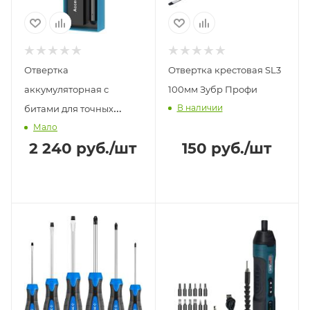
Отвертка
Отвертка крестовая SL3
аккумуляторная с
100мм Зубр Профи
В наличии
битами для точных
Мало
работ 28 в 1 3,7Вт
2 240
руб.
/шт
150
руб.
/шт
1300мАч