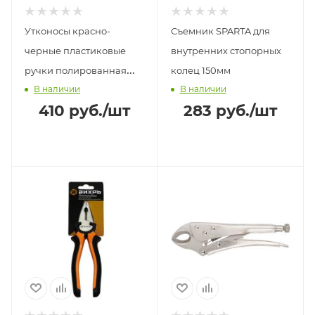
Утконосы красно-
Съемник SPARTA для
черные пластиковые
внутренних стопорных
ручки полированная
колец 150мм
В наличии
В наличии
сталь 165мм Стандарт FIT
410
руб.
/шт
283
руб.
/шт