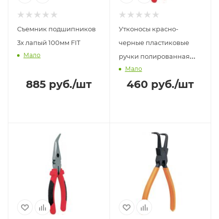
Съемник подшипников
Утконосы красно-
3х лапый 100мм FIT
черные пластиковые
Мало
ручки полированная
Мало
сталь 200мм Стандарт
885
руб.
/шт
460
руб.
/шт
FIT