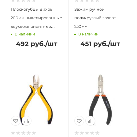
Плоскогубцы Вихрь
Зажим ручной
200мм никелированные
полукруглый захват
двухкомпонентные
250мм
В наличии
В наличии
рукоятки
492
руб.
/шт
451
руб.
/шт