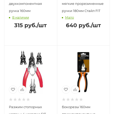
двухкомпонентная
мягкие прорезиненные
ручка 160мм
ручки 180мм Стайл FIT
В наличии
Мало
315
руб.
/шт
640
руб.
/шт
Разжим стопорных
Бокорезы 160мм
колец + 4 насадки FIT
двухкомпонентные