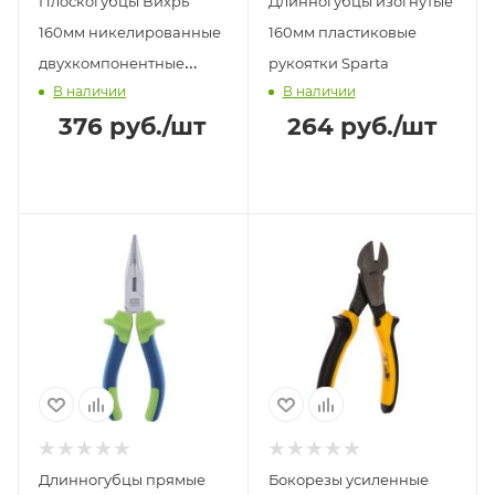
Плоскогубцы Вихрь
Длинногубцы изогнутые
160мм никелированные
160мм пластиковые
двухкомпонентные
рукоятки Sparta
В наличии
В наличии
рукоятки
376
руб.
/шт
264
руб.
/шт
Длинногубцы прямые
Бокорезы усиленные