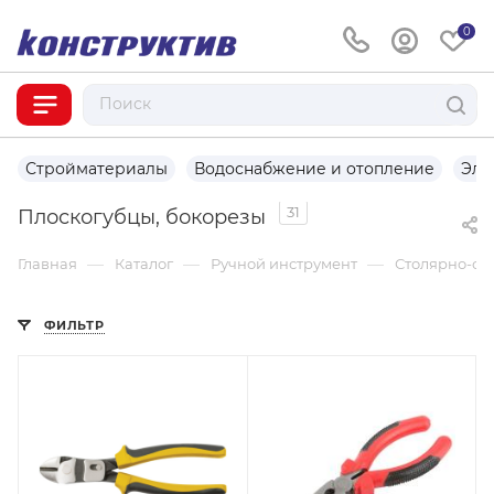
0
Стройматериалы
Водоснабжение и отопление
Эле
31
Плоскогубцы, бокорезы
—
—
—
Главная
Каталог
Ручной инструмент
Столярно-сл
ФИЛЬТР