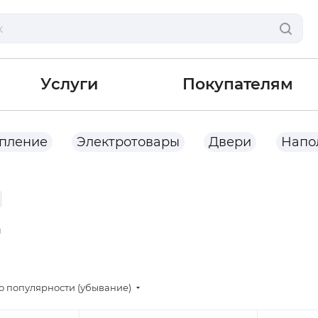
Услуги
Покупателям
опление
Электротовары
Двери
Напо
ы
о популярности (убывание)