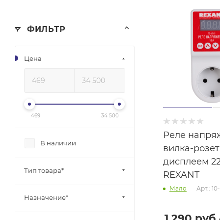
ФИЛЬТР
Цена
469
34 500
Реле напря
В наличии
вилка-розет
дисплеем 22
Тип товара*
REXANT
Арт.: 1
Мало
Назначение*
1 290
руб.