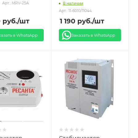
Арт.: MRV-25A
В наличии
Арт.: 11-6010/11044
0
руб.
/шт
1 190
руб.
/шт
казать в WhatsApp
Заказать в WhatsApp