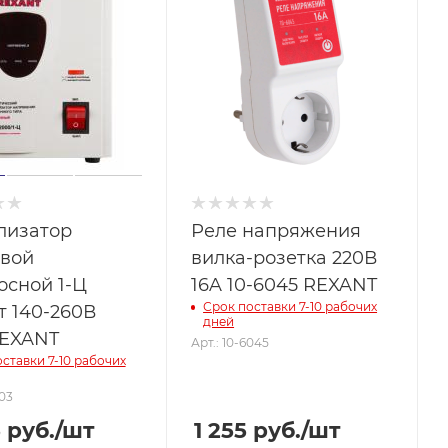
лизатор
Реле напряжения
вой
вилка-розетка 220В
осной 1-Ц
16A 10-6045 REXANT
Срок поставки 7-10 рабочих
т 140-260В
дней
EXANT
Арт.: 10-6045
ставки 7-10 рабочих
003
5
руб.
/шт
1 255
руб.
/шт