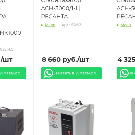
ор
Стабилизатор
Стаби
я
АСН-3000/1-Ц
АСН-5
РА
РЕСАНТА
РЕСАН
Арт.: 63/6/5
Мало
Мало
СНК1000-
0032469
.
/шт
8 660
руб.
/шт
4 32
 WhatsApp
Заказать в WhatsApp
За