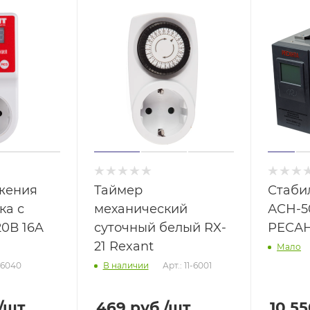
жения
Таймер
Стаби
ка с
механический
АСН-5
0В 16A
суточный белый RX-
РЕСА
21 Rexant
Мало
0-6040
Арт.: 11-6001
В наличии
/шт
469
руб.
/шт
10 5