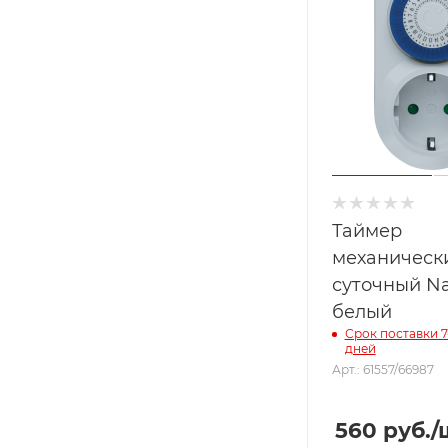
Таймер
механическ
суточный Na
белый
Срок поставки 7
дней
Арт.: 61557/66987
560
руб.
/