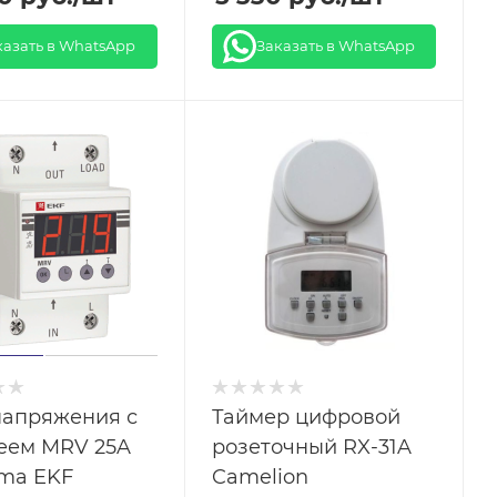
казать в WhatsApp
Заказать в WhatsApp
напряжения с
Таймер цифровой
еем MRV 25A
розеточный RX-31A
ma EKF
Camelion