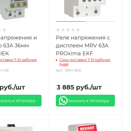
напряжения и
Реле напряжения с
ф 63А 36мм
дисплеем MRV 63A
 IEK
PROxima EKF
ставки 7-10 рабочих
Срок поставки 7-10 рабочих
дней
1-1-63
Арт.: MRV-63A
руб.
/шт
3 885
руб.
/шт
казать в WhatsApp
Заказать в WhatsApp