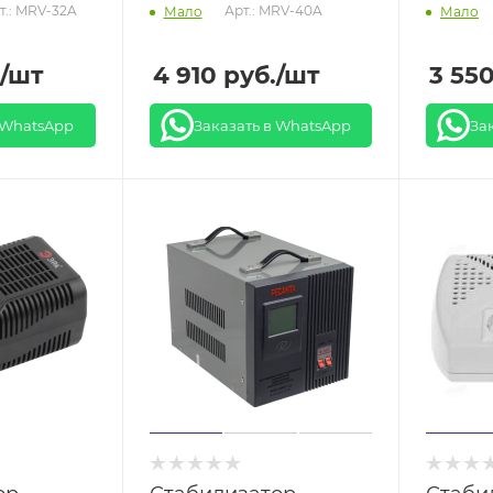
т.: MRV-32A
Арт.: MRV-40A
Мало
Мало
/шт
4 910
руб.
/шт
3 55
 WhatsApp
Заказать в WhatsApp
За