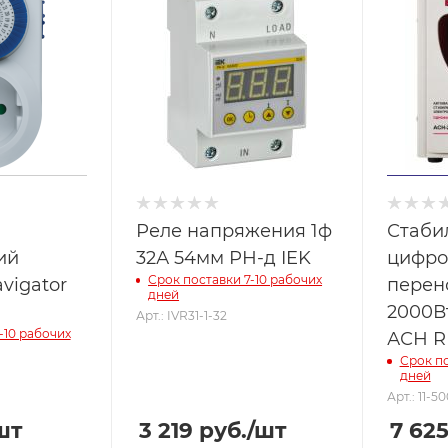
Реле напряжения 1ф
Стаби
ий
32А 54мм РН-д IEK
цифро
Срок поставки 7-10 рабочих
vigator
перен
дней
2000В
Арт.: IVR31-1-32
-10 рабочих
АСН R
Срок по
дней
Арт.: 11-5
шт
3 219
руб.
/шт
7 62