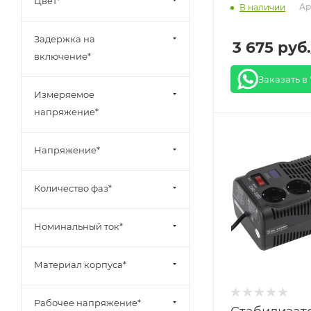
Цвет*
Ар
В наличии
Задержка на
3 675
руб.
включение*
Заказать в
Измеряемое
напряжение*
Напряжение*
Количество фаз*
Номинальный ток*
Материал корпуса*
Рабочее напряжение*