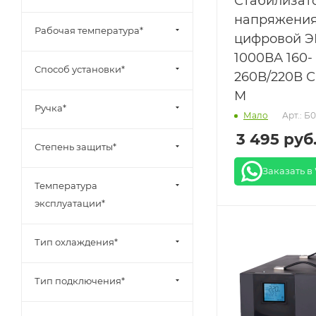
Стабилизат
напряжени
Рабочая температура*
цифровой Э
1000ВА 160-
Способ установки*
260В/220В 
М
Ручка*
Арт.: Б
Мало
3 495
руб
Степень защиты*
Заказать в
Температура
эксплуатации*
Тип охлаждения*
Тип подключения*