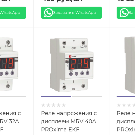
 WhatsApp
Заказать в WhatsApp
За
жения с
Реле напряжения с
Реле 
RV 32A
дисплеем MRV 40A
диспл
F
PROxima EKF
PROxi