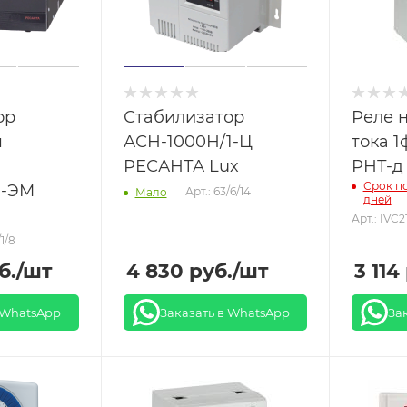
ор
Стабилизатор
Реле 
я
АСН-1000Н/1-Ц
тока 1
РЕСАНТА Lux
РНТ-д
Срок по
1-ЭМ
Арт.: 63/6/14
Мало
дней
Арт.: IVC2
/1/8
б.
/шт
4 830
руб.
/шт
3 114
 WhatsApp
Заказать в WhatsApp
За