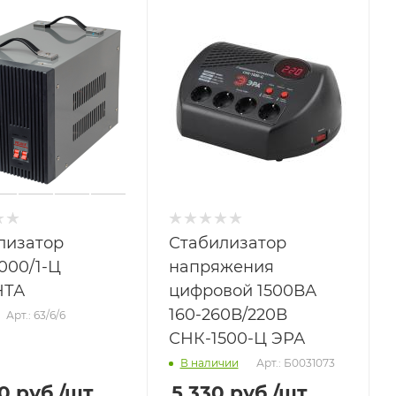
лизатор
Стабилизатор
000/1-Ц
напряжения
НТА
цифровой 1500ВА
160-260В/220В
Арт.: 63/6/6
СНК-1500-Ц ЭРА
Арт.: Б0031073
В наличии
50
руб.
/шт
5 330
руб.
/шт