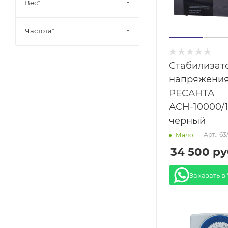
Вес*
Частота*
Стабилизат
напряжени
РЕСАНТА
АСН-10000/
черный
Арт.: 63
Мало
34 500
ру
Заказать в