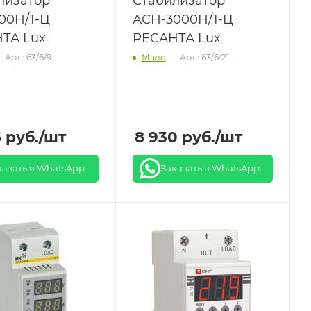
лизатор
Стабилизатор
00Н/1-Ц
АСН-3000Н/1-Ц
ТА Lux
РЕСАНТА Lux
Арт.: 63/6/9
Арт.: 63/6/21
Мало
5
руб.
/шт
8 930
руб.
/шт
казать в WhatsApp
Заказать в WhatsApp