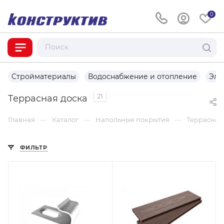
0
Стройматериалы
Водоснабжение и отопление
Эле
21
Террасная доска
—
—
—
Главная
Каталог
Напольные покрытия
Террасная
ФИЛЬТР