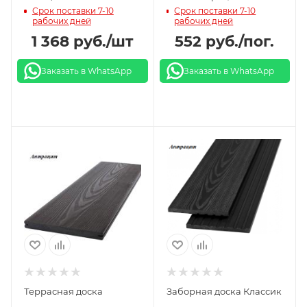
Срок поставки 7-10
Срок поставки 7-10
шлифовальное
серый терракот
рабочих дней
рабочих дней
тиснение/
1 368
руб.
/шт
552
руб.
/пог.
брашированный
Заказать в WhatsApp
Заказать в WhatsApp
вельвет шоколад
Террасная доска
Заборная доска Классик