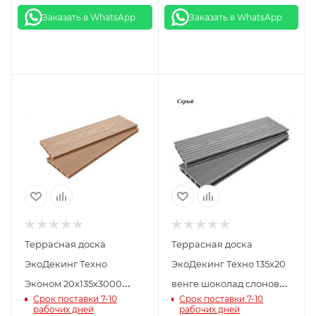
Заказать в WhatsApp
Заказать в WhatsApp
Террасная доска
Террасная доска
ЭкоДекинг Техно
ЭкоДекинг Техно 135x20
Эконом 20х135х3000
венге шоколад слоновая
Срок поставки 7-10
Срок поставки 7-10
шлифованное тиснение/
кость серый
рабочих дней
рабочих дней