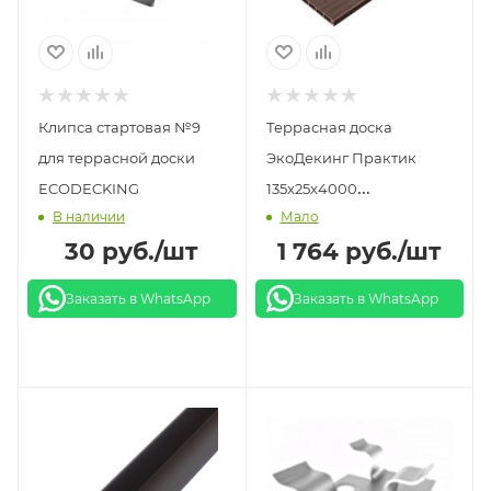
Клипса стартовая №9
Террасная доска
для террасной доски
ЭкоДекинг Практик
ECODECKING
135x25x4000
В наличии
Мало
шлифованное тиснение/
30
руб.
/шт
1 764
руб.
/шт
брашированный
вельвет шоколад
Заказать в WhatsApp
Заказать в WhatsApp