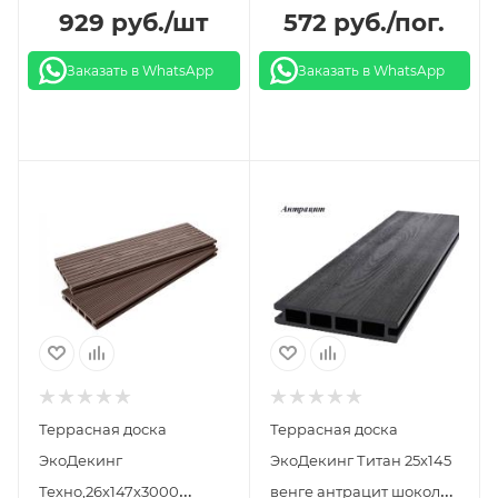
брашированный
929
руб.
/шт
572
руб.
/пог.
вельвет бронза
Заказать в WhatsApp
Заказать в WhatsApp
Террасная доска
Террасная доска
ЭкоДекинг
ЭкоДекинг Титан 25x145
Техно,26х147х3000
венге антрацит шоколад