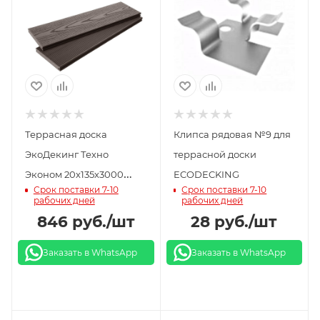
Террасная доска
Клипса рядовая №9 для
ЭкоДекинг Техно
террасной доски
Эконом 20х135х3000
ECODECKING
Срок поставки 7-10
Срок поставки 7-10
шлифовое тиснение/
рабочих дней
рабочих дней
брашированный
846
руб.
/шт
28
руб.
/шт
вельвет венге
Заказать в WhatsApp
Заказать в WhatsApp