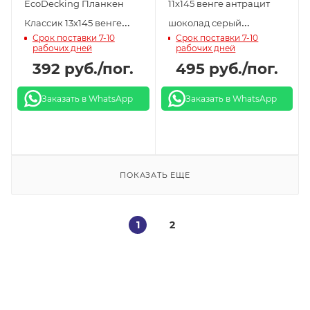
EcoDecking Планкен
11x145 венге антрацит
Классик 13x145 венге
шоколад серый
Срок поставки 7-10
Срок поставки 7-10
антрацит шоколад
терракот
рабочих дней
рабочих дней
серый
392
руб.
/пог.
495
руб.
/пог.
Заказать в WhatsApp
Заказать в WhatsApp
ПОКАЗАТЬ ЕЩЕ
1
2