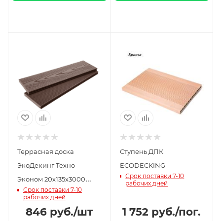
Террасная доска
Ступень ДПК
ЭкоДекинг Техно
ECODECKING
Срок поставки 7-10
Эконом 20х135х3000
рабочих дней
Срок поставки 7-10
шлифовое тиснение/
рабочих дней
брашированный
846
руб.
/шт
1 752
руб.
/пог.
вельвет шоколад