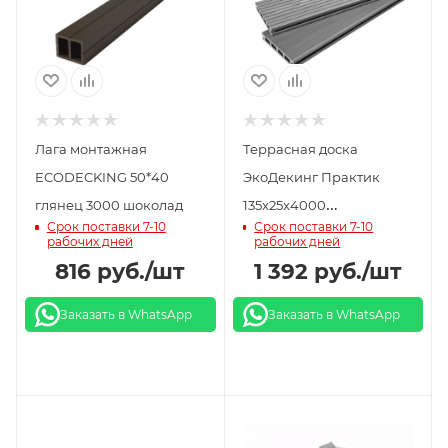
Лага монтажная
Террасная доска
ECODECKING 50*40
ЭкоДекинг Практик
глянец 3000 шоколад
135x25x4000
Срок поставки 7-10
Срок поставки 7-10
шлифованное тиснение/
рабочих дней
рабочих дней
брашированный
816
руб.
/шт
1 392
руб.
/шт
вельвет серый
Заказать в WhatsApp
Заказать в WhatsApp