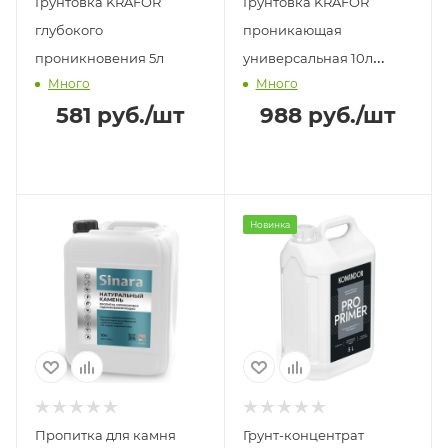
Грунтовка KRAFOR
Грунтовка KRAFOR
глубокого
проникающая
проникновения 5л
универсальная 10л
Много
Много
(синяя этикетка)
581
руб.
/шт
988
руб.
/шт
Новинка
Пропитка для камня
Грунт-концентрат