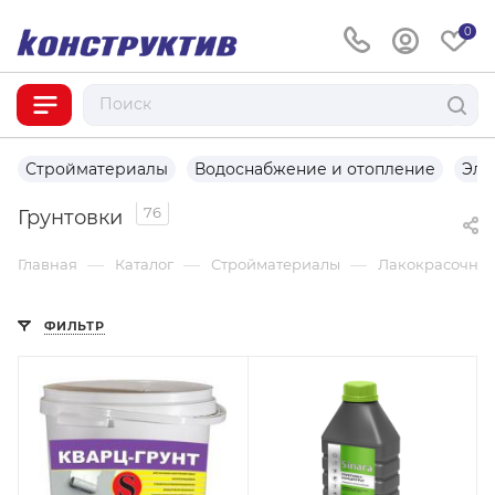
0
Стройматериалы
Водоснабжение и отопление
Эле
76
Грунтовки
—
—
—
Главная
Каталог
Стройматериалы
Лакокрасочны
ФИЛЬТР