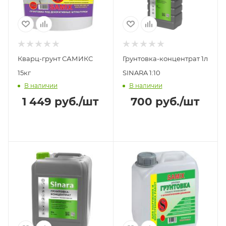
Кварц-грунт САМИКС
Грунтовка-концентрат 1л
15кг
SINARA 1:10
В наличии
В наличии
1 449
руб.
/шт
700
руб.
/шт