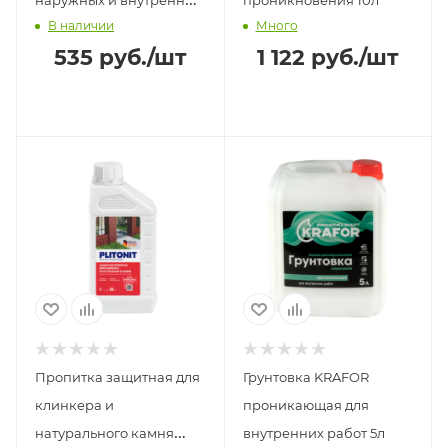
В наличии
Много
работ 3кг KRAFOR
535
руб.
/шт
1 122
руб.
/шт
Пропитка защитная для
Грунтовка KRAFOR
клинкера и
проникающая для
натурального камня
внутренних работ 5л