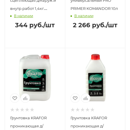
сцепляющая д/наруж.и
универсальный PRO
внутр.работ 1,4кг
PRIMER KOMANDOR 10л
В наличии
В наличии
FARBITEX PROFI
344
руб.
/шт
2 266
руб.
/шт
Грунтовка KRAFOR
Грунтовка KRAFOR
проникающая д/
проникающая д/