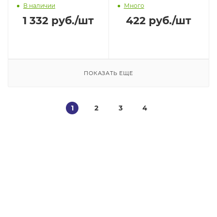
В наличии
Много
PLITONIT 1л
1 332
руб.
/шт
422
руб.
/шт
ПОКАЗАТЬ ЕЩЕ
1
2
3
4