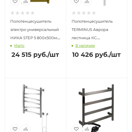
Полотенцесушитель
Полотенцесушитель
электро универсальный
TERMINUS Аврора
НИКА STEP 5 800х500мм
лестница КС
Мало
В наличии
матовое золото
электрический П8
24 515
руб.
/шт
10 426
руб.
/шт
32х500х800 белый
матовый