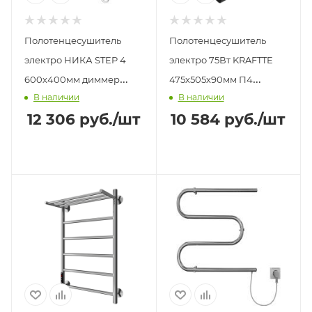
Полотенцесушитель
Полотенцесушитель
электро НИКА STEP 4
электро 75Вт KRAFTTE
600х400мм диммер
475х505х90мм П4
В наличии
В наличии
справа белый
лесенка графит
12 306
руб.
/шт
10 584
руб.
/шт