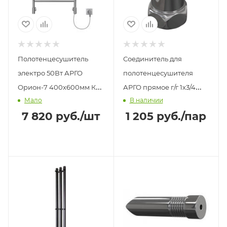
Полотенцесушитель
Соединитель для
электро 50Вт АРГО
полотенцесушителя
Орион-7 400х600мм К-
АРГО прямое г/г 1х3/4
Мало
В наличии
кнопка справа хром
хром
7 820
руб.
/шт
1 205
руб.
/пар