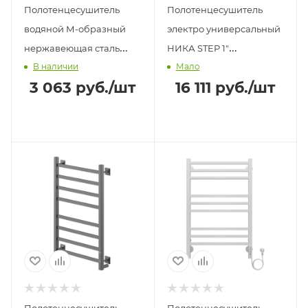
Полотенцесушитель
Полотенцесушитель
водяной М-образный
электро универсальный
нержавеющая сталь
НИКА STEP 1"
В наличии
Мало
150Вт TERMINUS
800х500мм черный
3 063
руб.
/шт
16 111
руб.
/шт
32х500х500мм
матовый RAL9005
Полотенцесушитель
Полотенцесушитель