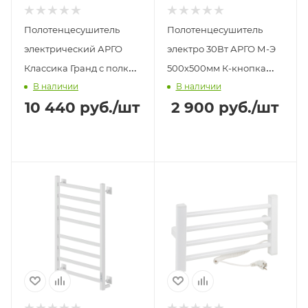
Полотенцесушитель
Полотенцесушитель
электрический АРГО
электро 30Вт АРГО М-Э
Классика Гранд с полкой
500х500мм К-кнопка
В наличии
В наличии
30-80 150 вт К-ЖК панель
хром
10 440
руб.
/шт
2 900
руб.
/шт
слева серый графит