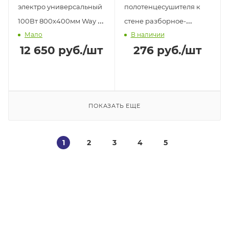
электро универсальный
полотенцесушителя к
100Вт 800х400мм Way I
стене разборное-
Мало
В наличии
черный
универсальное 40x55мм
12 650
руб.
/шт
276
руб.
/шт
1" САНАКС хром
ПОКАЗАТЬ ЕЩЕ
1
2
3
4
5