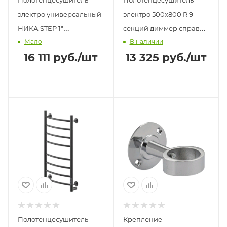
электро универсальный
электро 500х800 R 9
НИКА STEP 1"
секций диммер справа
Мало
В наличии
800х500мм титановый
ANCONA AZARIO белый
16 111
руб.
/шт
13 325
руб.
/шт
графит
Полотенцесушитель
Крепление