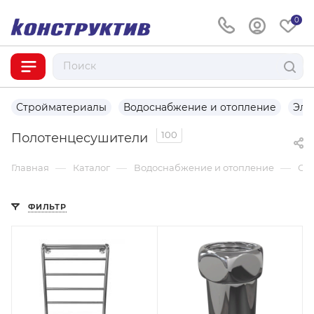
0
Стройматериалы
Водоснабжение и отопление
Эле
100
Полотенцесушители
—
—
—
Главная
Каталог
Водоснабжение и отопление
От
ФИЛЬТР