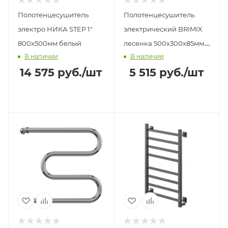
Полотенцесушитель
Полотенцесушитель
электро НИКА STEP 1"
электрический BRIMIX
800х500мм белый
лесенка 500х300х85мм 4
В наличии
В наличии
перекладины 52 W
14 575
руб.
/шт
5 515
руб.
/шт
белый