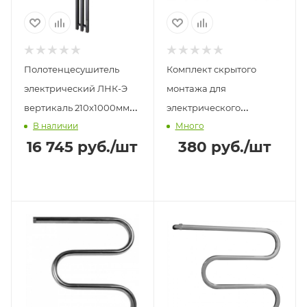
Полотенцесушитель
Комплект скрытого
электрический ЛНК-Э
монтажа для
вертикаль 210х1000мм
электрического
В наличии
Много
терморегулятор скрытая
полотенцесушителя
16 745
руб.
/шт
380
руб.
/шт
проводка АДВ черный
АРГО хром