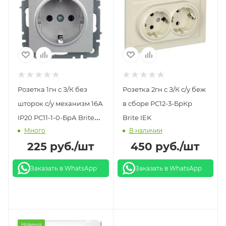
Розетка 1гн с З/К без
Розетка 2гн с З/К с/у беж
шторок с/у механизм 16А
в сборе РС12-3-БрКр
IP20 РС11-1-0-БрА Brite
Brite IEK
Много
В наличии
IEK алюминий
225
руб.
/шт
450
руб.
/шт
Заказать в WhatsApp
Заказать в WhatsApp
Новинка