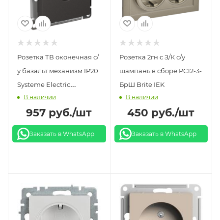
Розетка ТВ оконечная с/
Розетка 2гн с З/К с/у
у базальт механизм IP20
шампань в сборе РС12-3-
Systeme Electric
БрШ Brite IEK
В наличии
В наличии
AtlasDesign
957
руб.
/шт
450
руб.
/шт
Заказать в WhatsApp
Заказать в WhatsApp