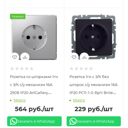
Новинка
Розетка со шторками 1гн
Розетка 1гн с З/К без
с З/К с/у механизм 16А
шторок с/у механизм 16А
250В IP20 ArtGallery
IP20 РС11-1-0-БрЧ Brite
Много
Много
Systeme Electric
IEK черный
564
руб.
/шт
229
руб.
/шт
алюминий
Заказать в WhatsApp
Заказать в WhatsApp