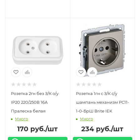
Розетка 2гн без З/К о/у
Розетка 1гн с З/К с/у
IP20 220/250В 16А
шампань механизм РС11-
Пралеска белая
1-0-БрШ Brite IEK
Много
Много
170
руб.
/шт
234
руб.
/шт