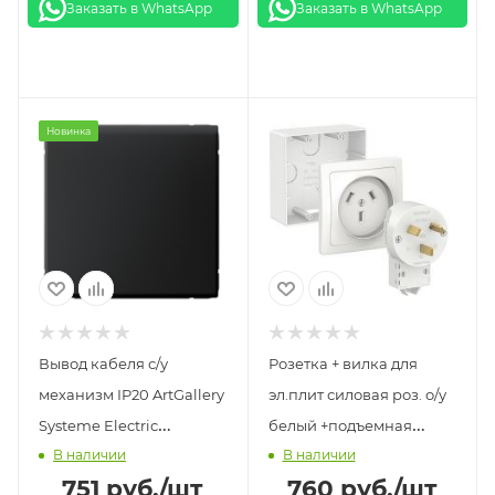
Заказать в WhatsApp
Заказать в WhatsApp
Новинка
Вывод кабеля с/у
Розетка + вилка для
механизм IP20 ArtGallery
эл.плит силовая роз. о/у
Systeme Electric
белый +подъемная
В наличии
В наличии
GAL001099 карбон
коробка Blanca System
751
руб.
/шт
760
руб.
/шт
Electric