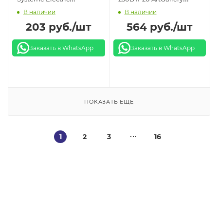
В наличии
В наличии
антрацит
Systeme Electric
203
руб.
/шт
564
руб.
/шт
шампань
Заказать в WhatsApp
Заказать в WhatsApp
ПОКАЗАТЬ ЕЩЕ
1
2
3
16