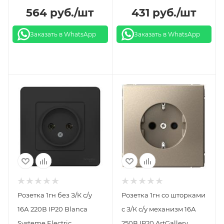
564
руб.
/шт
431
руб.
/шт
Заказать в WhatsApp
Заказать в WhatsApp
Розетка 1гн без З/К с/у
Розетка 1гн со шторками
16А 220В IP20 Blanca
с З/К с/у механизм 16А
Systeme Electric
250В IP20 ArtGallery