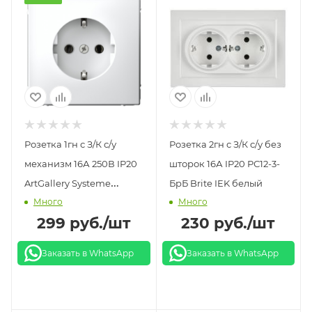
Розетка 1гн с З/К с/у
Розетка 2гн с З/К с/у без
механизм 16А 250В IP20
шторок 16А IP20 РС12-3-
ArtGallery Systeme
БрБ Brite IEK белый
Много
Много
Electric белый
299
руб.
/шт
230
руб.
/шт
Заказать в WhatsApp
Заказать в WhatsApp