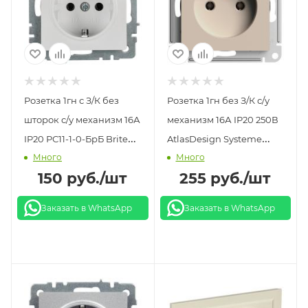
Розетка 1гн с З/К без
Розетка 1гн без З/К с/у
шторок с/у механизм 16А
механизм 16А IP20 250В
IP20 РС11-1-0-БрБ Brite
AtlasDesign Systeme
Много
Много
IEK белый
Electric песочный
150
руб.
/шт
255
руб.
/шт
Заказать в WhatsApp
Заказать в WhatsApp