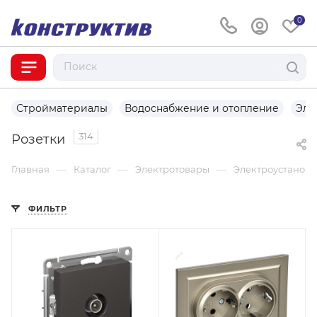
0
Стройматериалы
Водоснабжение и отопление
Эле
314
Розетки
—
—
—
Главная
Каталог
Электротовары
Электроустаново
ФИЛЬТР