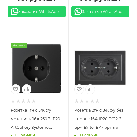
Заказать в WhatsApp
Заказать в WhatsApp
Новинка
Розетка 1гн с З/К с/у
Розетка 2гн с З/К с/у без
механизм 16А 250В IP20
шторок 16А IP20 РС12-3-
ArtGallery Systeme
БрЧ Brite IEK черный
В наличии
В наличии
Electric карбон