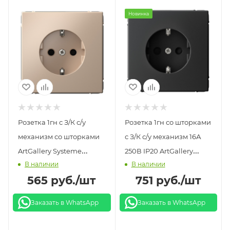
Новинка
Розетка 1гн с З/К с/у
Розетка 1гн со шторками
механизм со шторками
с З/К с/у механизм 16А
ArtGallery Systeme
250В IP20 ArtGallery
В наличии
В наличии
Electric песочный
Systeme Electric карбон
565
руб.
/шт
751
руб.
/шт
Заказать в WhatsApp
Заказать в WhatsApp