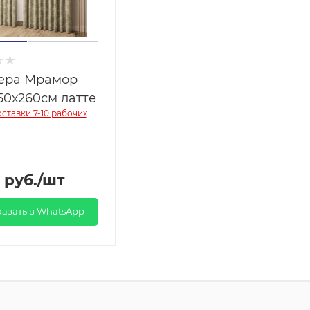
ера Мрамор
50х260см латте
ставки 7-10 рабочих
руб.
/шт
казать в WhatsApp