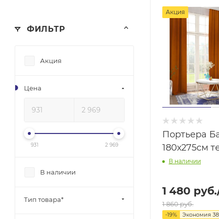
Акция
ФИЛЬТР
Акция
Цена
Портьера Б
931
2 969
180х275см т
В наличии
В наличии
1 480
руб.
Тип товара*
1 860
руб.
-
19
%
Экономия
3