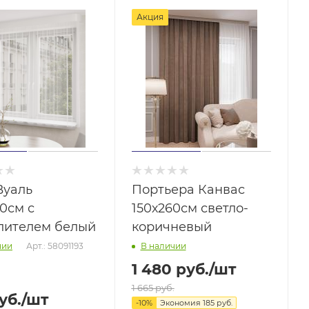
Акция
Вуаль
Портьера Канвас
0см с
150х260см светло-
лителем белый
коричневый
Арт.: 58091193
чии
В наличии
1 480
руб.
/шт
1 665
руб.
уб.
/шт
-
10
%
Экономия
185
руб.