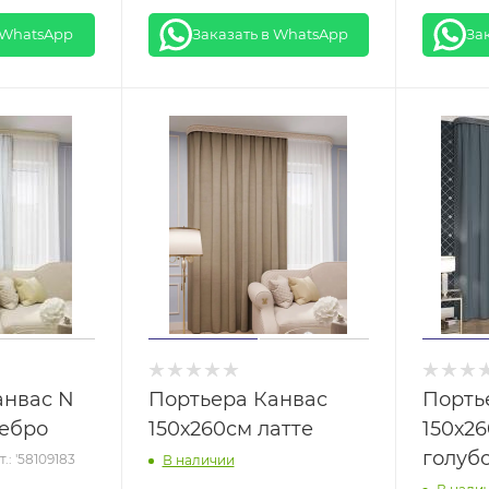
 WhatsApp
Заказать в WhatsApp
За
анвас N
Портьера Канвас
Порть
ребро
150х260см латте
150х26
голуб
т.: '58109183
В наличии