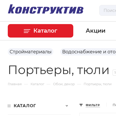
Каталог
Акции
Стройматериалы
Водоснабжение и от
Портьеры, тюли
—
—
—
Главная
Каталог
Обои, декор
Портьеры, тюли
П
КАТАЛОГ
ФИЛЬТР