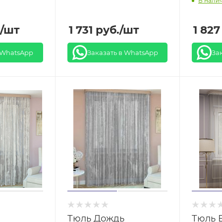
В нали
/шт
1 731
руб.
/шт
1 827
 WhatsApp
Заказать в WhatsApp
За
Тюль Дождь
Тюль 