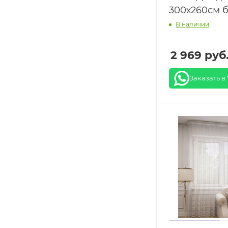
300х260см 
В наличии
2 969
руб
Заказать в