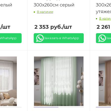
белый
300х260см серый
300х2
утяже
В наличии
В нали
.
/шт
2 353
руб.
/шт
2 261
 WhatsApp
Заказать в WhatsApp
За