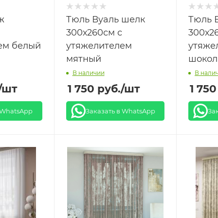
ж
Тюль Вуаль шелк
Тюль 
300х260см с
300х2
ем белый
утяжелителем
утяже
мятный
шокол
В наличии
В нали
/шт
1 750
руб.
/шт
1 750
 WhatsApp
Заказать в WhatsApp
За