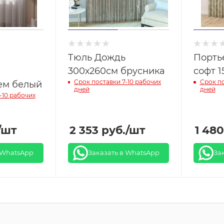
Тюль Дождь
Порть
300х260см брусника
софт 1
Срок поставки 7-10 рабочих
Срок по
ем белый
дней
дней
-10 рабочих
/шт
2 353
руб.
/шт
1 480
 WhatsApp
Заказать в WhatsApp
За