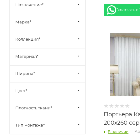
Назначение*
Заказать в
Марка*
Коллекция*
Материал*
Ширина*
Цвет*
Плотность ткани*
Портьера К
200х260 се
Тип монтажа*
Ар
В наличии