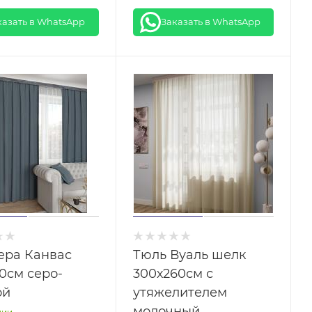
казать в WhatsApp
Заказать в WhatsApp
ера Канвас
Тюль Вуаль шелк
0см серо-
300х260см с
ой
утяжелителем
молочный