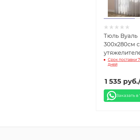
Тюль Вуаль
300х280см с
утяжелител
Срок поставки 7
дней
1 535
руб.
Заказать в