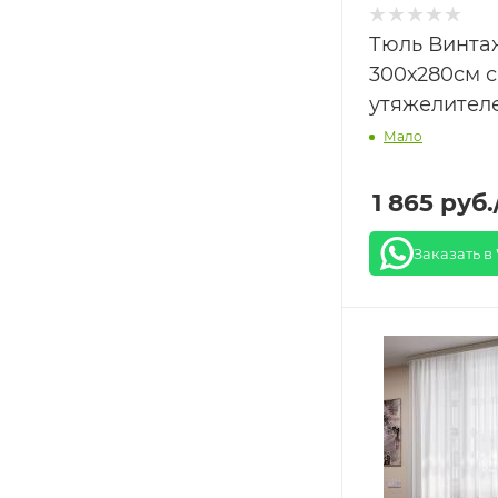
Тюль Винта
300х280см с
утяжелител
Мало
1 865
руб.
Заказать в