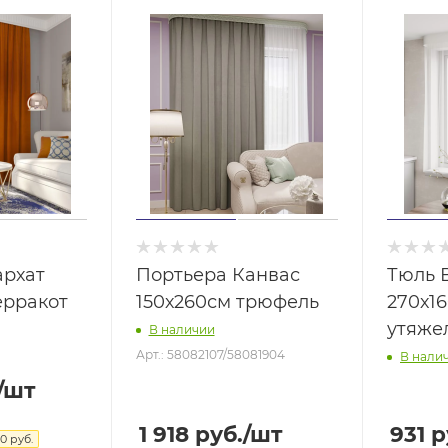
архат
Портьера Канвас
Тюль 
ерракот
150х260см трюфель
270х16
утяже
В наличии
Арт.: 58082107/58081904
В нали
/шт
1 918
руб.
/шт
931
р
80
руб.