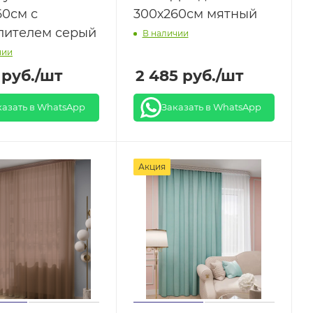
60см с
300х260см мятный
лителем серый
В наличии
чии
руб.
/шт
2 485
руб.
/шт
казать в WhatsApp
Заказать в WhatsApp
Акция