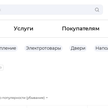
Услуги
Покупателям
опление
Электротовары
Двери
Напо
19
о популярности (убывание)