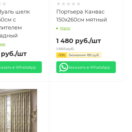
Вуаль шелк
Портьера Канвас
60см с
150х260см мятный
лителем
Мало
адный
1 480
руб.
/шт
чии
1 665
руб.
руб.
/шт
-
10
%
Экономия
185
руб.
казать в WhatsApp
Заказать в WhatsApp