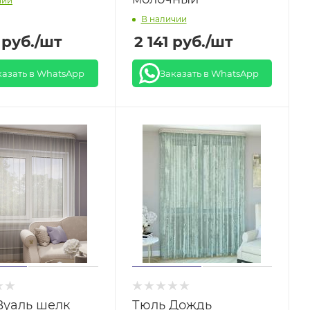
чии
В наличии
руб.
/шт
2 141
руб.
/шт
казать в WhatsApp
Заказать в WhatsApp
Вуаль шелк
Тюль Дождь