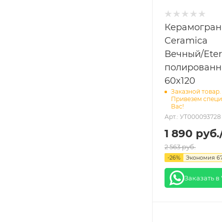
Керамогран
Ceramica
Вечный/Eter
полирован
60x120
Заказной товар.
Привезем специ
Вас!
Арт.: УТ000093728
1 890
руб.
2 563
руб.
-
26
%
Экономия
6
Заказать в