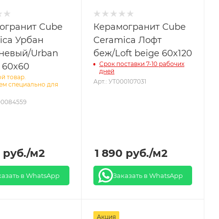
огранит Cube
Керамогранит Cube
ica Урбан
Ceramica Лофт
невый/Urban
беж/Loft beige 60x120
Срок поставки 7-10 рабочих
 60x60
дней
й товар.
Арт.: УТ000107031
ем специально для
00084559
руб.
/м2
1 890
руб.
/м2
казать в WhatsApp
Заказать в WhatsApp
Акция