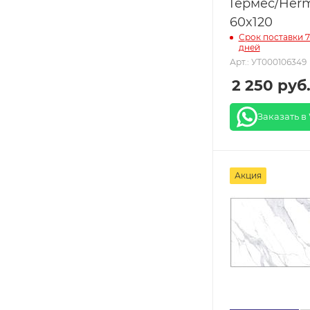
Гермес/Her
60x120
Срок поставки 7
дней
Арт.: УТ000106349
2 250
руб
Заказать в
Акция