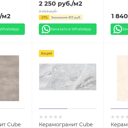
2 250
руб.
/м2
3 063
руб.
/м2
1 840
-
27
%
Экономия
813
руб.
 WhatsApp
Заказать в WhatsApp
За
Акция
ит Cube
Керамогранит Cube
Керам