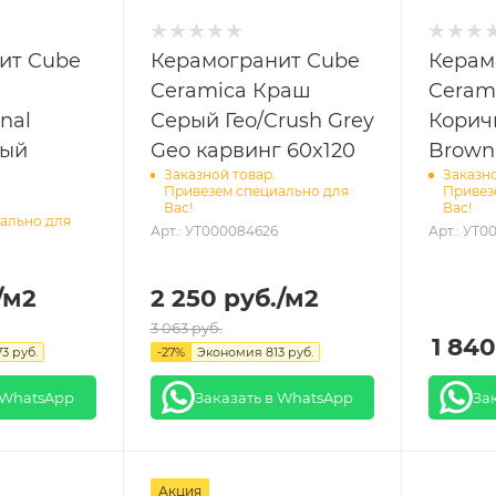
ит Cube
Керамогранит Cube
Керам
Ceramica Краш
Ceram
nal
Серый Гео/Crush Grey
Корич
ный
Geo карвинг 60x120
Brown
Заказной товар.
Заказно
Привезем специально для
Привез
Вас!
Вас!
ально для
Арт.: УТ000084626
Арт.: УТ0
/м2
2 250
руб.
/м2
3 063
руб.
1 840
73
руб.
-
27
%
Экономия
813
руб.
 WhatsApp
Заказать в WhatsApp
За
Акция