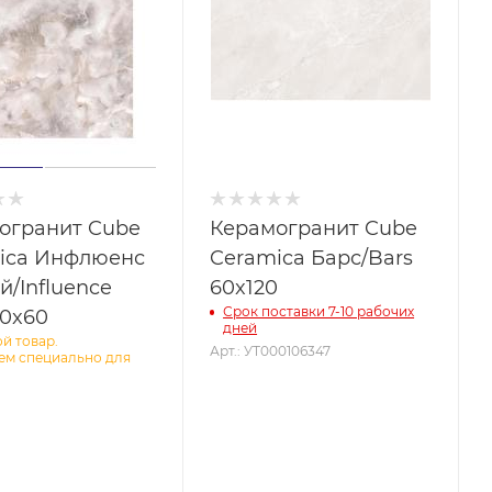
огранит Cube
Керамогранит Cube
ica Инфлюенс
Ceramica Барс/Bars
й/Influence
60x120
Срок поставки 7-10 рабочих
60x60
дней
й товар.
Арт.: УТ000106347
ем специально для