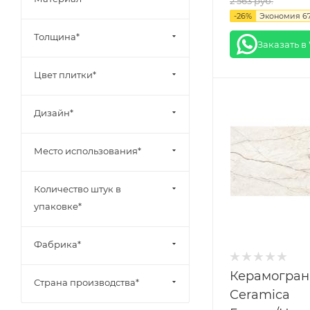
2 563
руб.
-
26
%
Экономия
6
Толщина*
Заказать в
Цвет плитки*
Дизайн*
Место использования*
Количество штук в
упаковке*
Фабрика*
Керамогран
Страна производства*
Ceramica