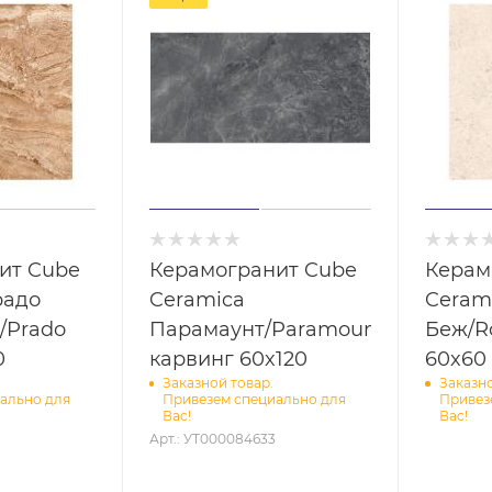
ит Cube
Керамогранит Cube
Керам
радо
Ceramica
Ceramica Ро
/Prado
Парамаунт/Paramount
Беж/R
0
карвинг 60x120
60x60
Заказной товар.
Заказно
ально для
Привезем специально для
Привез
Вас!
Вас!
Арт.: УТ000084633