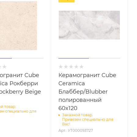
огранит Cube
Керамогранит Cube
кберри
Ceramica
ockberry Beige
Блаббер/Blubber
полированный
й товар.
60x120
ем специально для
Заказной товар.
Привезем специально для
Вас!
Арт.: УТ000093727