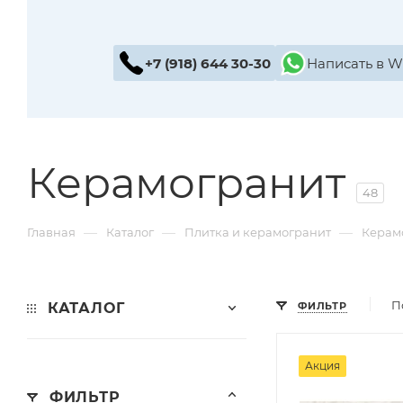
+7 (918) 644 30-30
Написать в 
Керамогранит
48
—
—
—
Главная
Каталог
Плитка и керамогранит
Керам
П
КАТАЛОГ
ФИЛЬТР
Акция
ФИЛЬТР