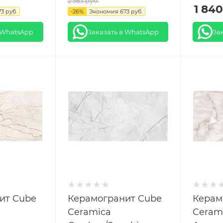
2 563
руб.
1 840
73
руб.
-
26
%
Экономия
673
руб.
 WhatsApp
Заказать в WhatsApp
За
ит Cube
Керамогранит Cube
Керам
Ceramica
Ceram