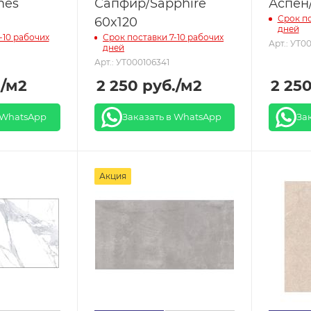
mes
Сапфир/Sapphire
Аспен
Срок по
60x120
дней
-10 рабочих
Срок поставки 7-10 рабочих
Арт.: УТ0
дней
Арт.: УТ000106341
.
/м2
2 250
руб.
/м2
2 25
 WhatsApp
Заказать в WhatsApp
За
Акция