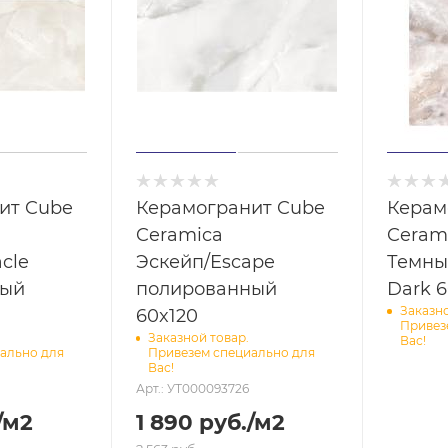
ит Cube
Керамогранит Cube
Керам
Ceramica
Ceram
cle
Эскейп/Escape
Темны
ный
полированный
Dark 
Заказно
60x120
Привез
Заказной товар.
Вас!
ально для
Привезем специально для
Вас!
Арт.: УТ000093726
/м2
1 890
руб.
/м2