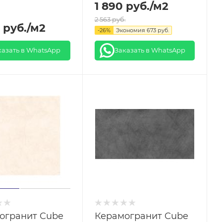
1 890
руб.
/м2
2 563
руб.
руб.
/м2
-
26
%
Экономия
673
руб.
казать в WhatsApp
Заказать в WhatsApp
огранит Cube
Керамогранит Cube