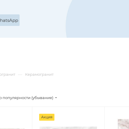
WhatsApp
—
огранит
Керамогранит
о популярности (убывание)
Акция