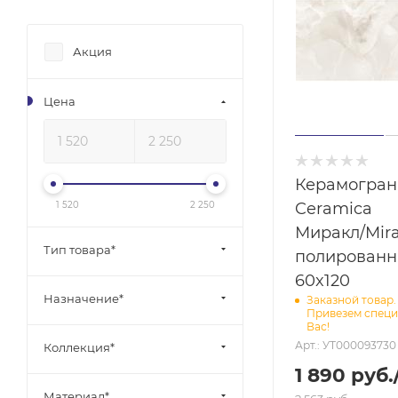
Акция
Цена
Керамогран
1 520
2 250
Ceramica
Миракл/Mira
Тип товара*
полирован
60x120
Назначение*
Заказной товар.
Привезем специ
Вас!
Арт.: УТ000093730
Коллекция*
1 890
руб.
Материал*