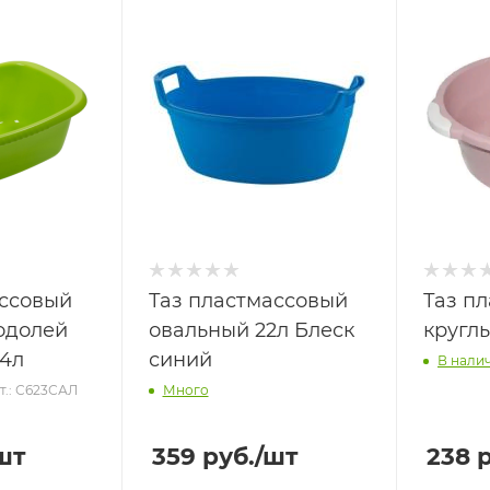
ассовый
Таз пластмассовый
Таз п
одолей
овальный 22л Блеск
кругл
24л
синий
В нали
т.: С623САЛ
Много
шт
359
руб.
/шт
238
р