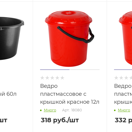
Ведро
Ведро
ый 60л
пластмассовое с
пласт
крышкой красное 12л
крышк
Арт.: 18080
Много
Много
шт
318
руб.
/шт
332
р