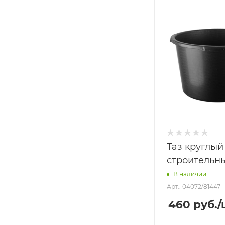
Таз круглый
строительн
В наличии
Арт.: 04072/81447
460
руб.
/