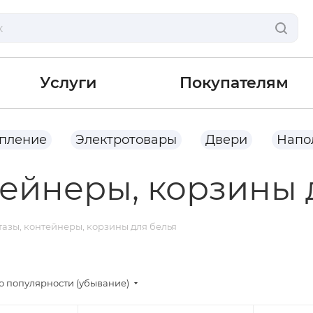
Услуги
Покупателям
опление
Электротовары
Двери
Напо
тейнеры, корзины 
тазы, контейнеры, корзины для белья
о популярности (убывание)