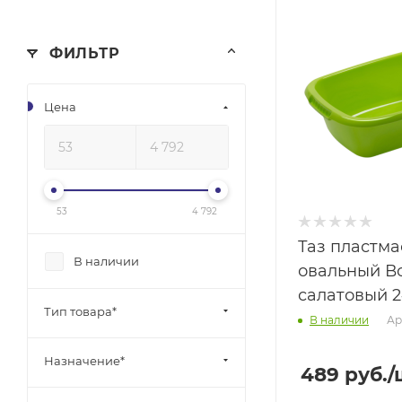
ФИЛЬТР
Цена
53
4 792
Таз пластм
В наличии
овальный В
салатовый 
Тип товара*
Ар
В наличии
Назначение*
489
руб.
/