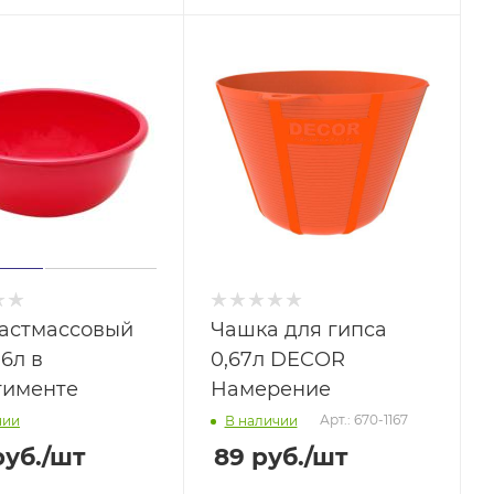
ластмассовый
Чашка для гипса
6л в
0,67л DECOR
тименте
Намерение
Арт.: 670-1167
чии
В наличии
уб.
/шт
89
руб.
/шт