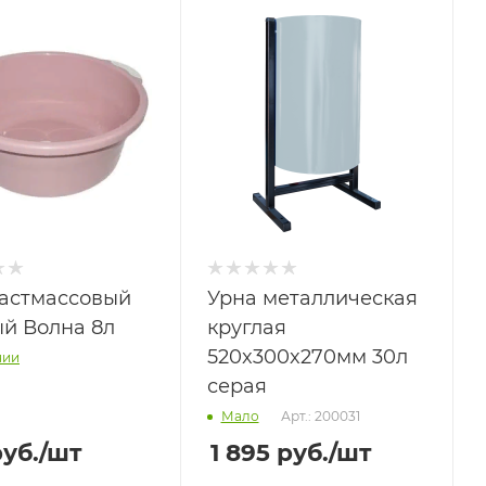
ластмассовый
Урна металлическая
ый Волна 8л
круглая
520x300x270мм 30л
чии
серая
Арт.: 200031
Мало
уб.
/шт
1 895
руб.
/шт