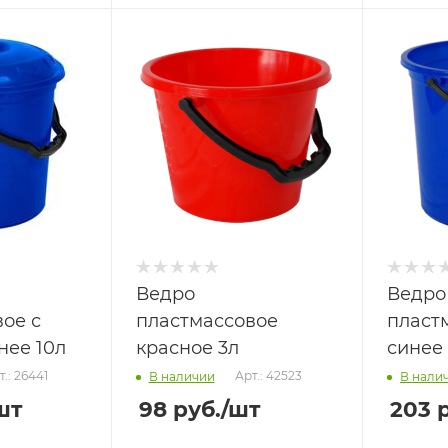
Ведро
Ведро
ое с
пластмассовое
пласт
нее 10л
красное 3л
синее 
т.: 26441
Арт.: 42523
В наличии
В нали
шт
98
руб.
/шт
203
р