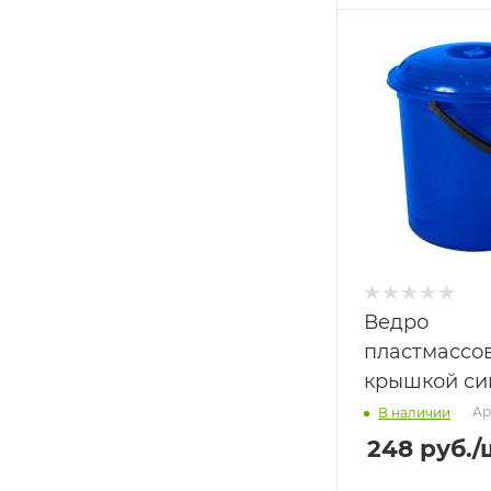
Ведро
пластмассов
крышкой си
Ар
В наличии
248
руб.
/