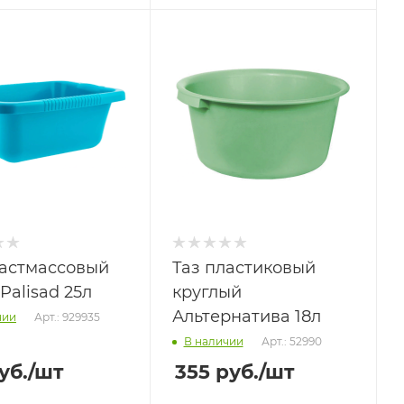
ластмассовый
Таз пластиковый
Palisad 25л
круглый
Альтернатива 18л
Арт.: 929935
чии
Арт.: 52990
В наличии
уб.
/шт
355
руб.
/шт