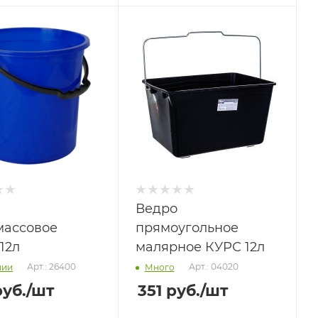
Ведро
массовое
прямоугольное
12л
малярное КУРС 12л
Арт.: 26400
Арт.: 04020
чии
Много
уб.
/шт
351
руб.
/шт