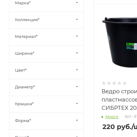
Марка*
Коллекция*
Материал*
Ширина*
Цвет*
Диаметр*
Ведро стро
пластмассо
Крышка*
СИБРТЕХ 20
Арт.: 
Много
Форма*
220
руб.
/