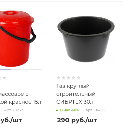
Таз круглый
массовое с
строительный
ой красное 15л
СИБРТЕХ 30л
Арт.: 01237
Арт.: 81455
В наличии
уб.
/шт
290
руб.
/шт