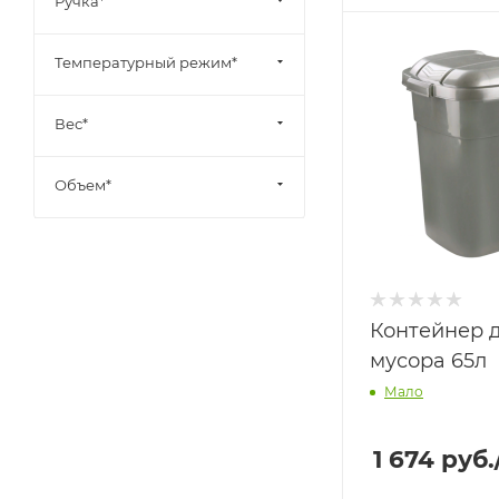
Ручка*
Температурный режим*
Вес*
Объем*
Контейнер 
мусора 65л
Мало
1 674
руб.