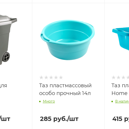
для
Таз пластмассовый
Таз п
особо прочный 14л
Home 
Много
В нали
/шт
285
руб.
/шт
415
р