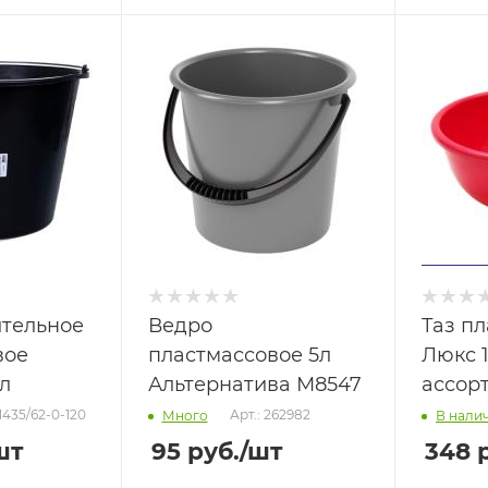
ительное
Ведро
Таз п
вое
пластмассовое 5л
Люкс 1
л
Альтернатива М8547
ассор
81435/62-0-120
Арт.: 262982
Много
В нали
шт
95
руб.
/шт
348
р