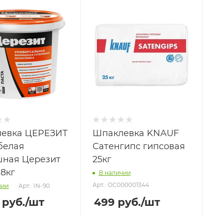
евка ЦЕРЕЗИТ
Шпаклевка KNAUF
белая
Сатенгипс гипсовая
ная Церезит
25кг
18кг
В наличии
Арт.: ОС000001344
Арт.: IN-90
чии
руб.
/шт
499
руб.
/шт