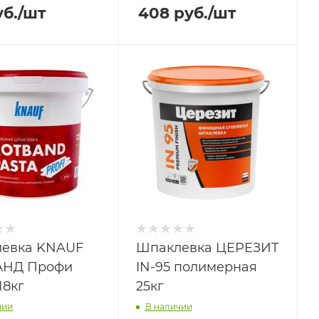
б.
/шт
408
руб.
/шт
евка KNAUF
Шпаклевка ЦЕРЕЗИТ
АНД Профи
IN-95 полимерная
18кг
25кг
чии
В наличии