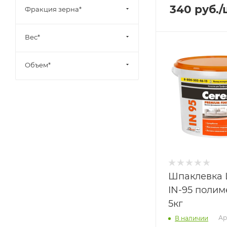
340
руб.
/
Фракция зерна*
Вес*
Объем*
Шпаклевка
IN-95 поли
5кг
Ар
В наличии