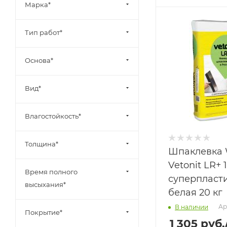
Марка*
Тип работ*
Основа*
Вид*
Влагостойкость*
Толщина*
Шпаклевка
Vetonit LR+ 
Время полного
суперпласт
высыхания*
белая 20 кг
Ар
В наличии
Покрытие*
1 305
руб.