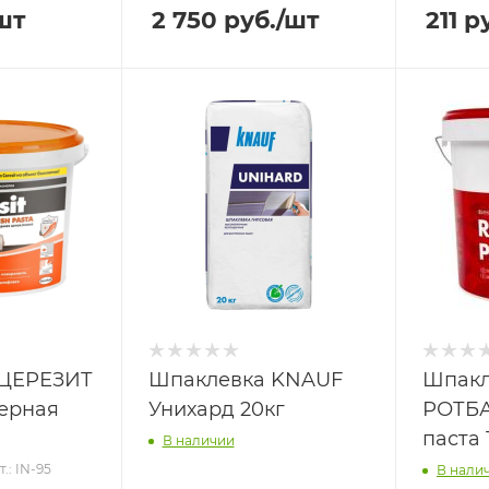
шт
2 750
руб.
/шт
211
ру
 ЦЕРЕЗИТ
Шпаклевка KNAUF
Шпакл
мерная
Унихард 20кг
РОТБ
паста 
В наличии
т.: IN-95
В нали