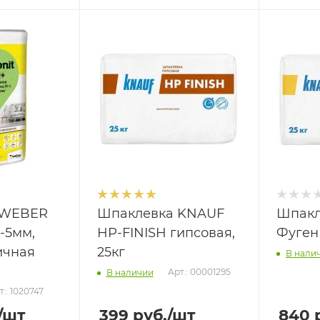
 WEBER
Шпаклевка KNAUF
Шпакл
1-5мм,
HP-FINISH гипсовая,
Фуген 
ичная
25кг
В нали
Арт.: 00001295
В наличии
т.: 1020747
/шт
399
руб.
/шт
840
р