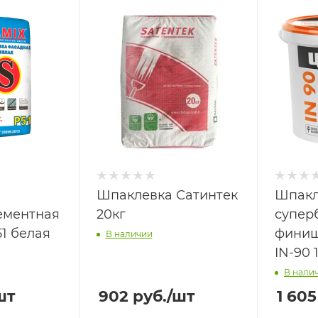
Шпаклевка Сатинтек
Шпакл
ементная
20кг
супер
1 белая
финиш
В наличии
IN-90 
В нали
шт
902
руб.
/шт
1 605