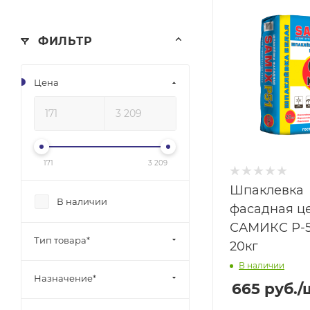
ФИЛЬТР
Цена
171
3 209
Шпаклевка
В наличии
фасадная ц
САМИКС Р-5
Тип товара*
20кг
В наличии
Назначение*
665
руб.
/