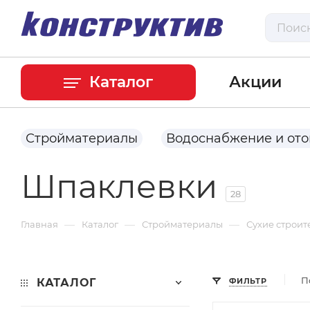
Каталог
Акции
Стройматериалы
Водоснабжение и от
Шпаклевки
28
—
—
—
Главная
Каталог
Стройматериалы
Сухие строит
П
КАТАЛОГ
ФИЛЬТР