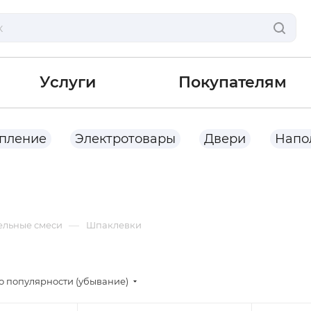
Услуги
Покупателям
опление
Электротовары
Двери
Напо
—
ельные смеси
Шпаклевки
о популярности (убывание)