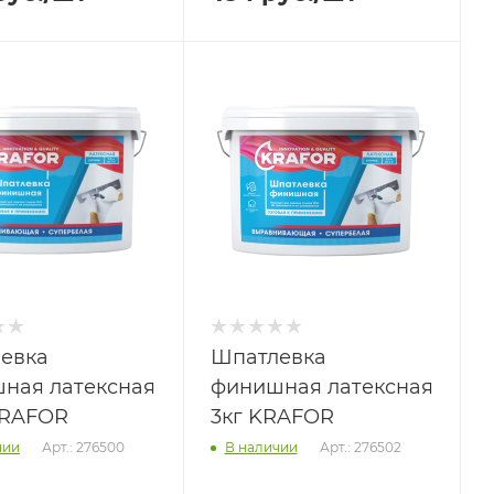
евка
Шпатлевка
ная латексная
финишная латексная
 KRAFOR
3кг KRAFOR
Арт.: 276500
Арт.: 276502
чии
В наличии