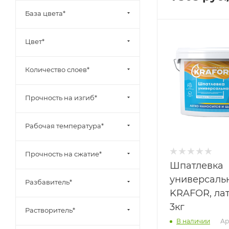
База цвета*
Цвет*
Количество слоев*
Прочность на изгиб*
Рабочая температура*
Прочность на сжатие*
Шпатлевка
универсаль
Разбавитель*
KRAFOR, лат
3кг
Растворитель*
Ар
В наличии