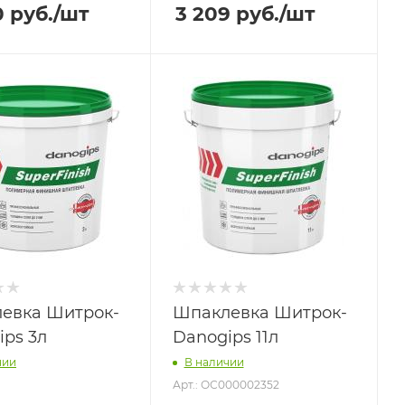
0
руб.
/шт
3 209
руб.
/шт
евка Шитрок-
Шпаклевка Шитрок-
ips 3л
Danogips 11л
чии
В наличии
Арт.: ОС000002352