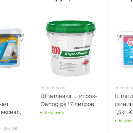
Шпатлевка Шитрок-
Шпатл
ная
Danogips 17 литров
финиш
ексная,
1,5кг
В наличии
В нали
т.: 276498