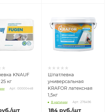
евка KNAUF
Шпатлевка
25 кг
универсальная
KRAFOR латексная
Арт.: 00000448
чии
1,5кг
Арт.: 276496
В наличии
уб.
/шт
184
руб.
/шт