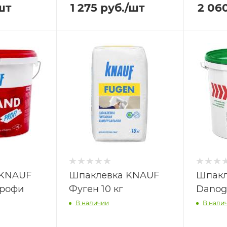
шт
1 275
руб.
/шт
2 06
 KNAUF
Шпаклевка KNAUF
Шпакл
рофи
Фуген 10 кг
Danog
В наличии
В нали