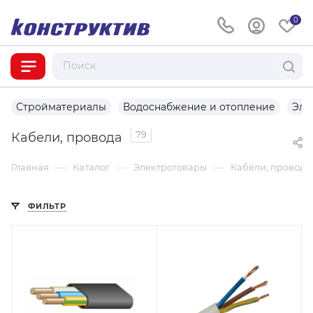
0
Стройматериалы
Водоснабжение и отопление
Эле
79
Кабели, провода
—
—
—
Главная
Каталог
Электротовары
Кабели, провода
ФИЛЬТР