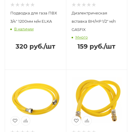
Подводка для газа ПВХ
Диэлектрическая
3/4" 1200мм м/м ELKA
вставка ВН/НР 1/2" м/п
В наличии
GASFIX
Много
320
руб.
/шт
159
руб.
/шт