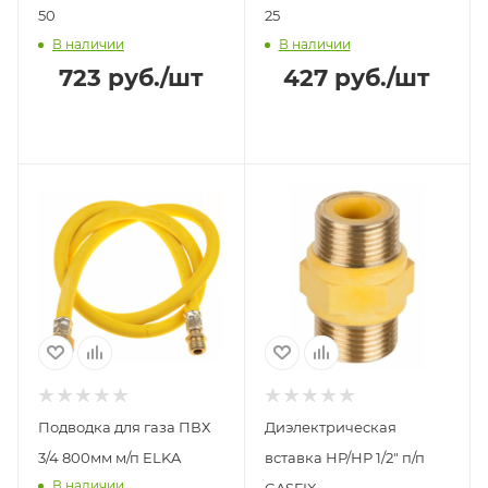
50
25
В наличии
В наличии
723
руб.
/шт
427
руб.
/шт
Подводка для газа ПВХ
Диэлектрическая
3/4 800мм м/п ELKA
вставка НР/НР 1/2" п/п
В наличии
GASFIX