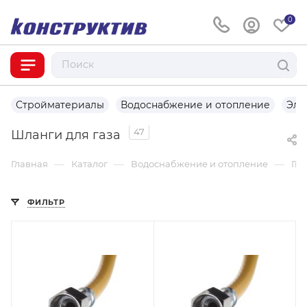
0
Стройматериалы
Водоснабжение и отопление
Эле
47
Шланги для газа
—
—
—
Главная
Каталог
Водоснабжение и отопление
Гиб
ФИЛЬТР