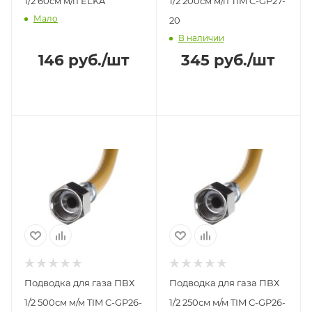
1/2 60см м/п ELKA
1/2 200см м/п TIM C-GP27-
Мало
20
В наличии
146
руб.
/шт
345
руб.
/шт
Подводка для газа ПВХ
Подводка для газа ПВХ
1/2 500см м/м TIM C-GP26-
1/2 250см м/м TIM C-GP26-