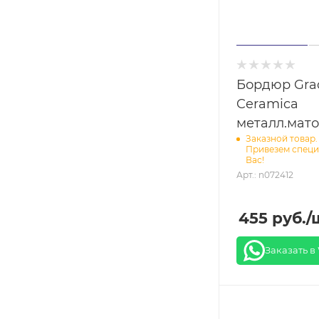
Бордюр Gra
Ceramica
металл.мато
Заказной товар.
Привезем специ
Вас!
Арт.: n072412
455
руб.
/
Заказать в