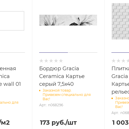
тенная
Бордюр Gracia
Плитк
mica
Ceramica Картье
Gracia
e wall 01
серый 7,5х40
Карть
Заказной товар.
релье
Привезем специально для
Заказно
Вас!
ально для
Привез
Арт.: n068296
Вас!
Арт.: n06
/м2
173
руб.
/шт
1 003