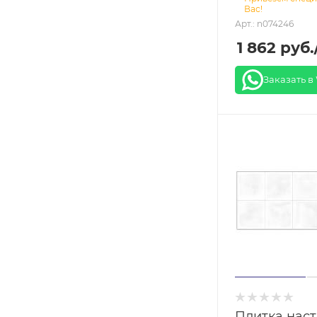
Вас!
Арт.: n074246
1 862
руб.
Заказать в
Плитка нас