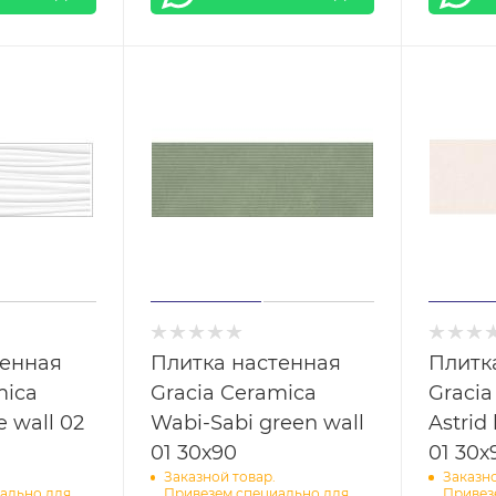
тенная
Плитка настенная
Плитк
mica
Gracia Ceramica
Gracia
e wall 02
Wabi-Sabi green wall
Astrid 
01 30х90
01 30х
Заказной товар.
Заказно
ально для
Привезем специально для
Привез