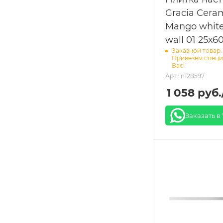
Gracia Cera
Mango white
wall 01 25х6
Заказной товар.
Привезем специ
Вас!
Арт.: n128597
1 058
руб.
Заказать в