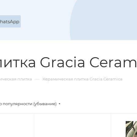
WhatsApp
итка Gracia Ceram
—
ическая плитка
Керамическая плитка Gracia Ceramica
о популярности (убывание)