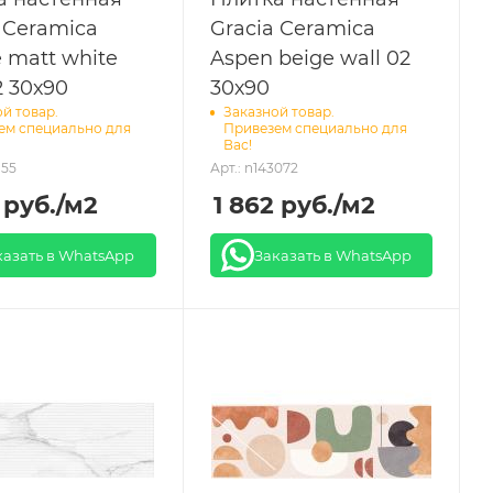
 Ceramica
Gracia Ceramica
 matt white
Aspen beige wall 02
2 30х90
30х90
й товар.
Заказной товар.
ем специально для
Привезем специально для
Вас!
155
Арт.: n143072
руб.
/м2
1 862
руб.
/м2
казать в WhatsApp
Заказать в WhatsApp