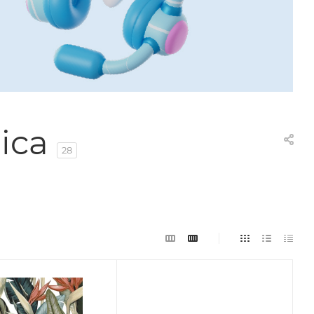
ica
28