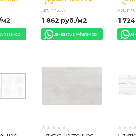
Вас!
Вас!
Арт.: n143067
Арт.: n146
/м2
1 862
руб.
/м2
1 724
 WhatsApp
Заказать в WhatsApp
За
тенная
Плитка настенная
Плитк