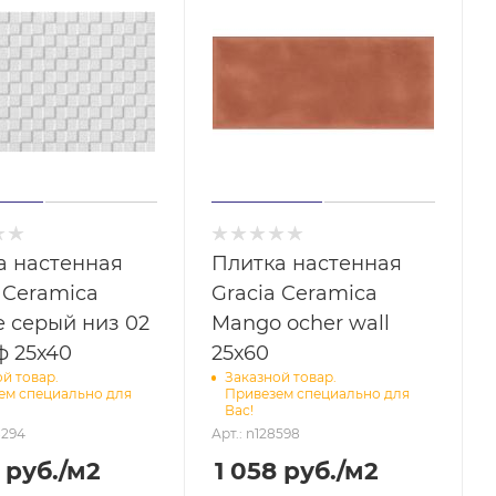
а настенная
Плитка настенная
 Ceramica
Gracia Ceramica
е серый низ 02
Mango ocher wall
ф 25х40
25х60
й товар.
Заказной товар.
ем специально для
Привезем специально для
Вас!
8294
Арт.: n128598
руб.
/м2
1 058
руб.
/м2