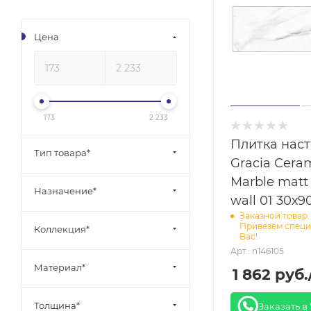
Цена
173
2 233
Плитка нас
Тип товара*
Gracia Cera
Marble matt
Назначение*
wall 01 30х9
Заказной товар.
Привезем специ
Коллекция*
Вас!
Арт.: n146105
Материал*
1 862
руб.
Толщина*
Заказать в