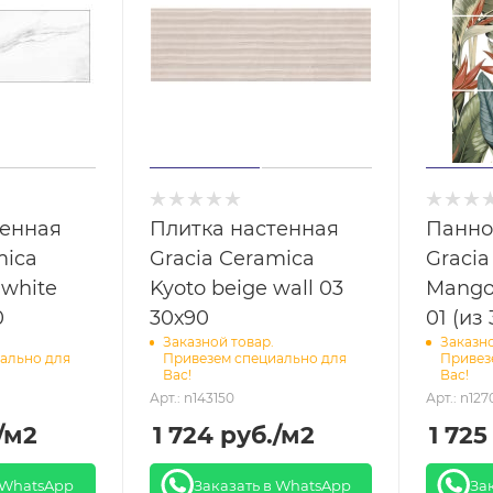
тенная
Плитка настенная
Панно
mica
Gracia Ceramica
Gracia
 white
Kyoto beige wall 03
Mango
0
30х90
01 (из
Заказной товар.
Заказно
ально для
Привезем специально для
Привез
Вас!
Вас!
Арт.: n143150
Арт.: n12
/м2
1 724
руб.
/м2
1 725
 WhatsApp
Заказать в WhatsApp
За