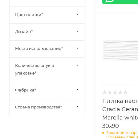
Цвет плитки*
Дизайн*
Место использования*
Количество штук в
упаковке*
Фабрика*
Плитка нас
Страна производства*
Gracia Cera
Marella whit
30х90
Заказной товар.
Привезем специ