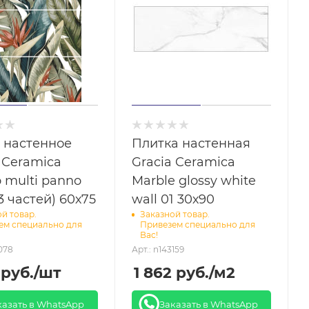
 настенное
Плитка настенная
 Ceramica
Gracia Ceramica
 multi panno
Marble glossy white
 3 частей) 60х75
wall 01 30х90
й товар.
Заказной товар.
ем специально для
Привезем специально для
Вас!
7078
Арт.: n143159
руб.
/шт
1 862
руб.
/м2
казать в WhatsApp
Заказать в WhatsApp