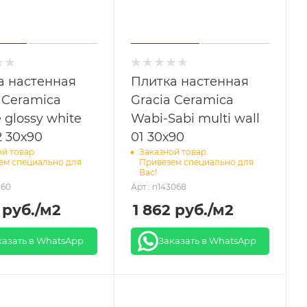
а настенная
Плитка настенная
 Ceramica
Gracia Ceramica
 glossy white
Wabi-Sabi multi wall
2 30х90
01 30х90
й товар.
Заказной товар.
ем специально для
Привезем специально для
Вас!
160
Арт.: n143068
руб.
/м2
1 862
руб.
/м2
казать в WhatsApp
Заказать в WhatsApp