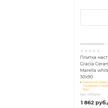
Плитка нас
Gracia Cera
Marella whit
30х90
Заказной товар.
Привезем специ
Вас!
Арт.: n074244
1 862
руб.