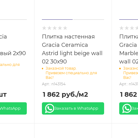
cia
Плитка настенная
Плитк
Gracia Ceramica
Gracia
вый 2х90
Astrid light beige wall
Marble
02 30х90
wall 0
ально для
Заказной товар.
Заказно
Привезем специально для
Привез
Вас!
Вас!
Арт.: n143154
Арт.: n143
шт
1 862
руб.
/м2
1 862
 WhatsApp
Заказать в WhatsApp
За