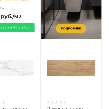
104
руб.
/м2
казать в WhatsApp
ПОДРОБНЕЕ
а настенная
Плитка настенная