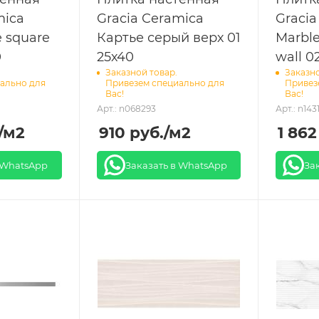
mica
Gracia Ceramica
Gracia
 square
Картье серый верх 01
Marble
0
25х40
wall 0
Заказной товар.
Заказно
ально для
Привезем специально для
Привез
Вас!
Вас!
Арт.: n068293
Арт.: n143
/м2
910
руб.
/м2
1 862
 WhatsApp
Заказать в WhatsApp
За