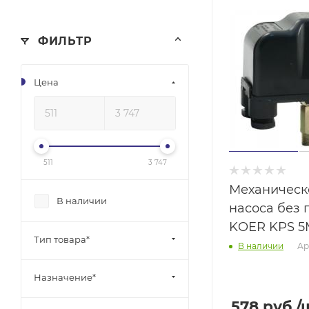
ФИЛЬТР
Цена
511
3 747
Механическ
В наличии
насоса без 
KOER KPS 5
Тип товара*
Ар
В наличии
Назначение*
578
руб.
/