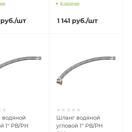
чии
В наличии
руб.
/шт
1 141
руб.
/шт
 водяной
Шланг водяной
й 1" РВ/РН
угловой 1" РВ/РН