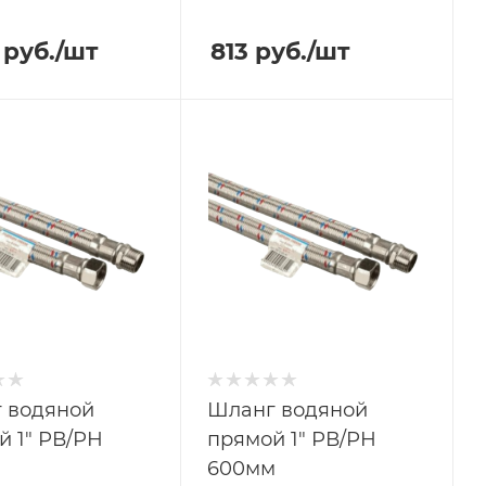
руб.
/шт
813
руб.
/шт
 водяной
Шланг водяной
й 1" РВ/РН
прямой 1" РВ/РН
м
600мм