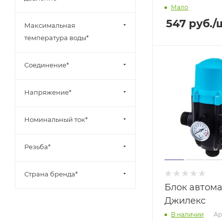
Мало
547
руб.
/
Максимальная
температура воды*
Соединение*
Напряжение*
Номинальный ток*
Резьба*
Страна бренда*
Блок автом
Джилекс
Ар
В наличии