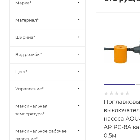
Марка*
Материал*
Ширина*
Вид резьбы*
Цвет*
Управление*
Поплавков
Максимальная
выключател
температура*
насоса AQ
AR PC-8A ка
Максимальное рабочее
0,5м
давление*