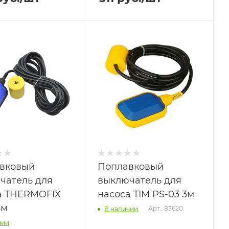
вковый
Поплавковый
чатель для
выключатель для
а THERMOFIX
насоса TIM PS-03 3м
6м
Арт.: 83620
В наличии
чии