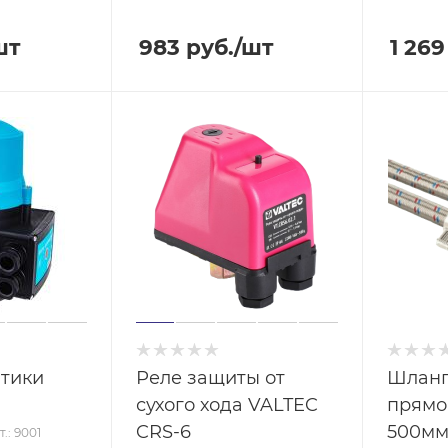
шт
983
руб.
/шт
1 269
атики
Реле защиты от
Шланг
сухого хода VALTEC
прямо
CRS-6
500м
т.: 9001