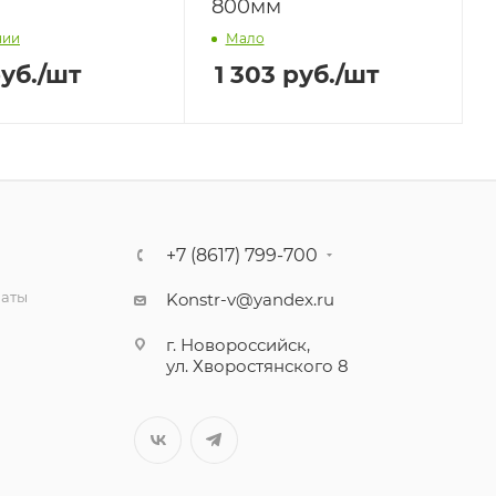
м
800мм
чии
Мало
уб.
/шт
1 303
руб.
/шт
+7 (8617) 799-700
латы
Konstr-v@yandex.ru
г. Новороссийск,
ул. Хворостянского 8