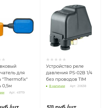
вковый
Устройство реле
чатель для
давления PS-02B 1/4
 "Thermofix"
без проводов TIM
 0,5м
Арт.: 20638
В наличии
Арт.: 49719
чии
уб.
/шт
511
руб.
/шт