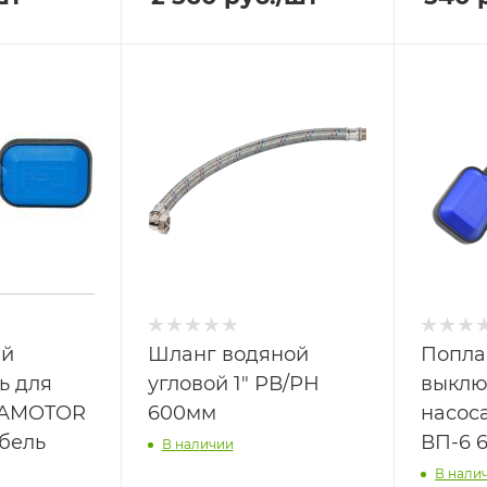
ый
Шланг водяной
Попла
ь для
угловой 1" РВ/РН
выклю
UAMOTOR
600мм
насос
бель
ВП-6 
В наличии
В нали