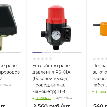
ое реле
Устройство реле
Попла
проводов
давления PS-01A
выклю
M
(боковой выход,
насоса
провод, вилка,
кабель
т.: 26714
манометр) TIM
В нали
Арт.: 37424
В наличии
шт
2 560
руб.
/шт
540
р