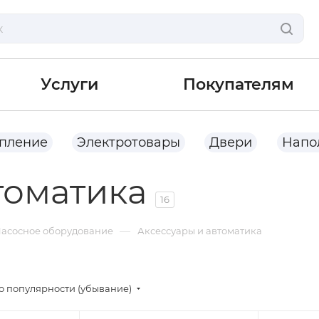
Услуги
Покупателям
опление
Электротовары
Двери
Напо
томатика
16
—
асосное оборудование
Аксессуары и автоматика
о популярности (убывание)