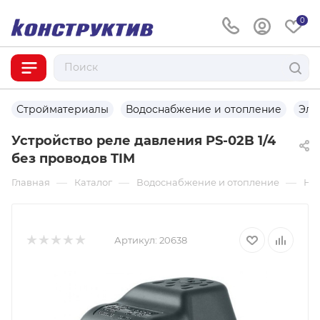
0
Стройматериалы
Водоснабжение и отопление
Эле
Устройство реле давления PS-02B 1/4
без проводов TIM
—
—
—
Главная
Каталог
Водоснабжение и отопление
На
Артикул:
20638