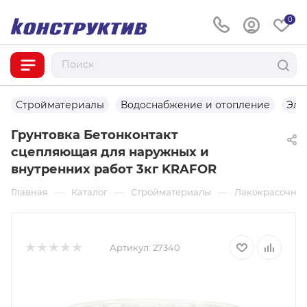
0
Стройматериалы
Водоснабжение и отопление
Эле
Грунтовка Бетонконтакт
сцепляющая для наружных и
внутренних работ 3кг KRAFOR
—
—
—
Главная
Каталог
Стройматериалы
Лакокрасочны
Артикул:
27340