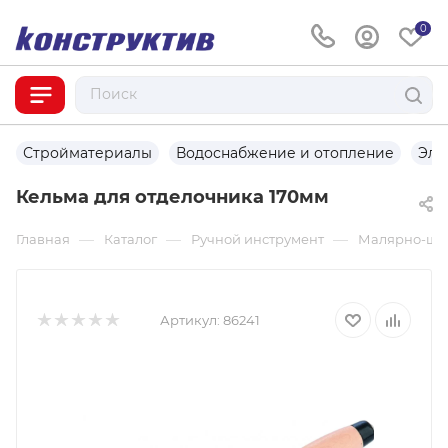
0
Стройматериалы
Водоснабжение и отопление
Эле
Кельма для отделочника 170мм
—
—
—
Главная
Каталог
Ручной инструмент
Малярно-шту
Артикул:
86241