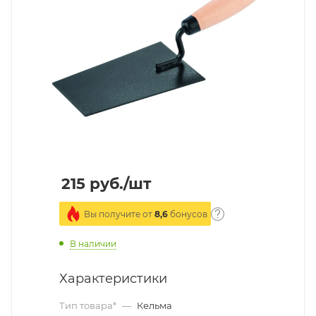
215
руб.
/шт
Вы получите от
8,6
бонусов
В наличии
Характеристики
Тип товара*
—
Кельма