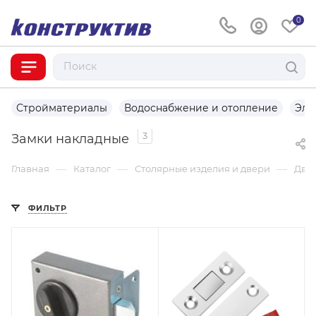
0
Стройматериалы
Водоснабжение и отопление
Эле
3
Замки накладные
—
—
—
Главная
Каталог
Столярные изделия и двери
Две
ФИЛЬТР