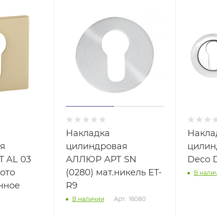
Накладка
Накла
я
цилиндровая
цилин
T AL 03
АЛЛЮР АРТ SN
Deco 
лото
(0280) мат.никель ET-
В нали
нное
R9
Арт.: 16080
В наличии