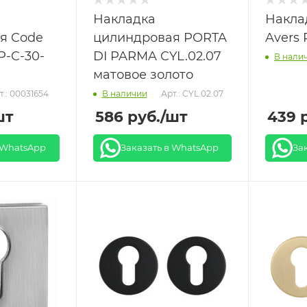
Накладка
Накла
я Code
цилиндровая PORTA
Avers 
P-C-30-
DI PARMA CYL.02.07
В нали
матовое золото
т.: 00031654
Арт.: CYL.02.07
В наличии
шт
586
руб.
/шт
439
р
 WhatsApp
Заказать в WhatsApp
За