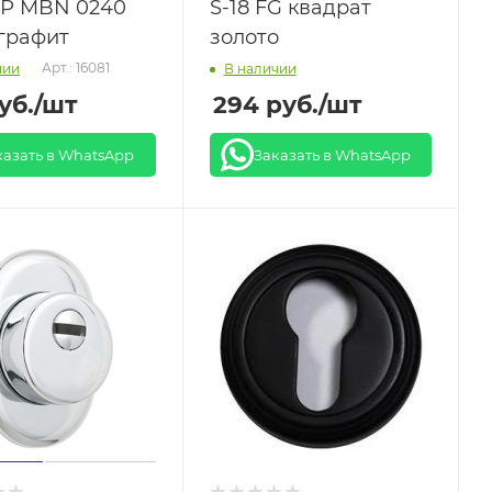
Р MBN 0240
S-18 FG квадрат
 графит
золото
Арт.: 16081
чии
В наличии
уб.
/шт
294
руб.
/шт
казать в WhatsApp
Заказать в WhatsApp