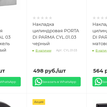
Накладка
Накла
я
цилиндровая PORTA
цилин
AL 03
DI PARMA CYL.01.03
DI PA
кель
черный
матов
вый
Арт.: CYL.01.03
В наличии
В нали
шт
498
руб.
/шт
564
р
 WhatsApp
Заказать в WhatsApp
За
Акция