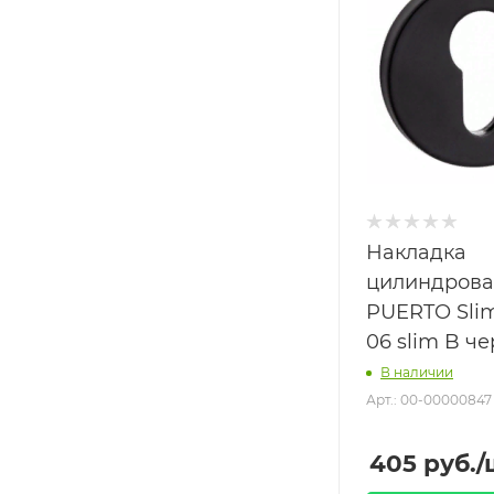
Накладка
цилиндрова
PUERTO Slim
06 slim B ч
В наличии
Арт.: 00-00000847
405
руб.
/