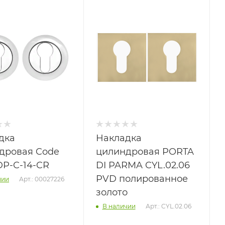
дка
Накладка
дровая Code
цилиндровая PORTA
DP-C-14-CR
DI PARMA CYL.02.06
PVD полированное
Арт.: 00027226
чии
золото
Арт.: CYL.02.06
В наличии