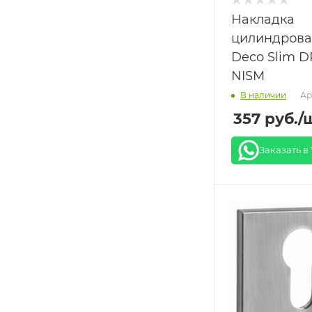
Накладка
цилиндрова
Deco Slim D
NISM
Ар
В наличии
357
руб.
/
Заказать в