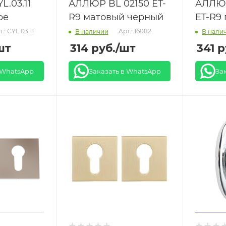
L.03.11
АЛЛЮР BL 02150 ET-
АЛЛЮ
фе
R9 матовый черный
ET-R9
.: CYL.03.11
Арт.: 16082
В наличии
В нали
шт
314
руб.
/шт
341
р
 WhatsApp
Заказать в WhatsApp
За