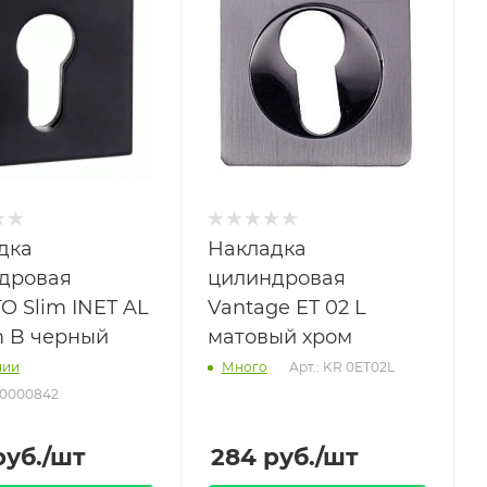
дка
Накладка
дровая
цилиндровая
O Slim INET AL
Vantage ET 02 L
m B черный
матовый хром
Арт.: KR 0ET02L
чии
Много
00000842
уб.
/шт
284
руб.
/шт