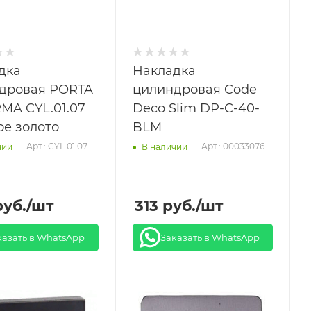
дка
Накладка
дровая PORTA
цилиндровая Code
RMA CYL.01.07
Deco Slim DP-C-40-
ое золото
BLM
Арт.: CYL.01.07
Арт.: 00033076
чии
В наличии
уб.
/шт
313
руб.
/шт
казать в WhatsApp
Заказать в WhatsApp