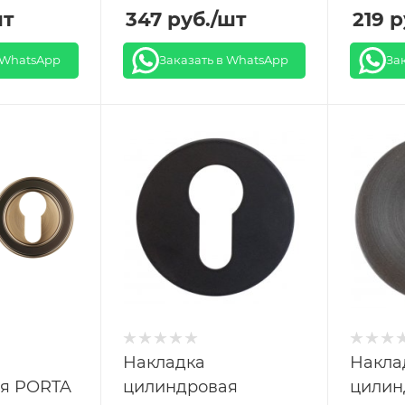
шт
347
руб.
/шт
219
р
 WhatsApp
Заказать в WhatsApp
За
Накладка
Накла
я PORTA
цилиндровая
цилин