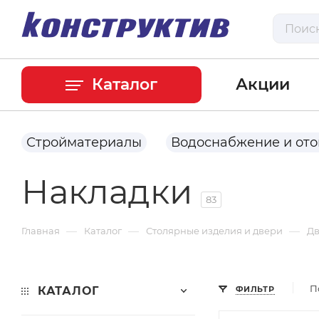
Каталог
Акции
Стройматериалы
Водоснабжение и от
Накладки
83
—
—
—
Главная
Каталог
Столярные изделия и двери
Д
П
КАТАЛОГ
ФИЛЬТР