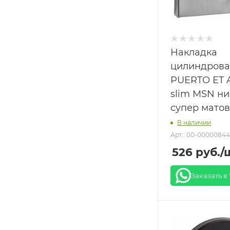
Накладка
цилиндрова
PUERTO ET 
slim MSN ни
супер мато
В наличии
Арт.: 00-00000844
526
руб.
/
Заказать в