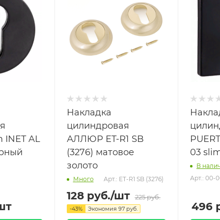
Накладка
Накла
я
цилиндровая
цилин
 INET AL
АЛЛЮР ET-R1 SB
PUERT
ерный
(3276) матовое
03 sli
золото
В нали
Арт.: 00-
Арт.: ET-R1 SB (3276)
Много
128
руб.
/шт
225
руб.
шт
496
р
-
43
%
Экономия
97
руб.