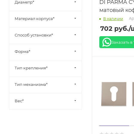
DI PARMA CY
Диаметр*
матовый ко
Материал корпуса*
Арт
В наличии
702
руб.
/
Способ установки*
Заказать в
Форма*
Тип крепления*
Тип механизма*
Вес*