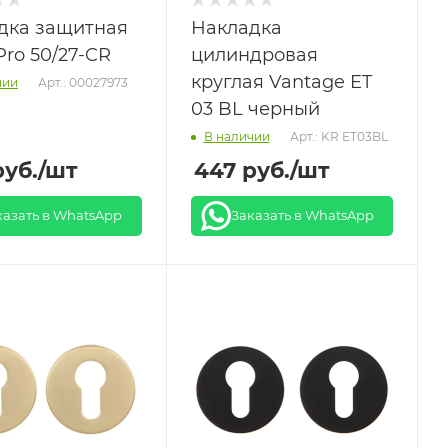
дка защитная
Накладка
Pro 50/27-CR
цилиндровая
круглая Vantage ET
Арт.: 00027973
чии
03 BL черный
Арт.: KR ET03BL
В наличии
уб.
/шт
447
руб.
/шт
казать в WhatsApp
Заказать в WhatsApp