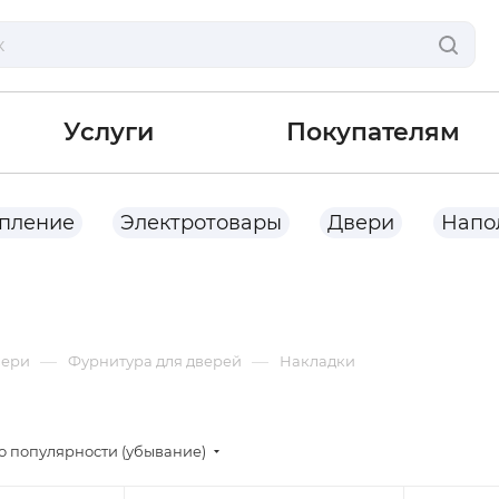
Услуги
Покупателям
опление
Электротовары
Двери
Напо
—
—
вери
Фурнитура для дверей
Накладки
о популярности (убывание)