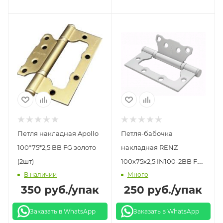
Петля накладная Apollo
Петля-бабочка
100*75*2,5 BB FG золото
накладная RENZ
(2шт)
100х75х2,5 IN100-2BB FH
В наличии
Много
SW супербелая (2шт)
350
руб.
/упак
250
руб.
/упак
Заказать в WhatsApp
Заказать в WhatsApp