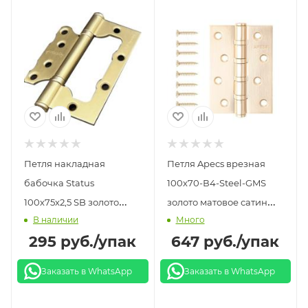
Петля накладная
Петля Apecs врезная
бабочка Status
100х70-В4-Steel-GMS
100х75х2,5 SB золото
золото матовое сатин
В наличии
Много
(2шт)
(2шт)
295
руб.
/упак
647
руб.
/упак
Заказать в WhatsApp
Заказать в WhatsApp