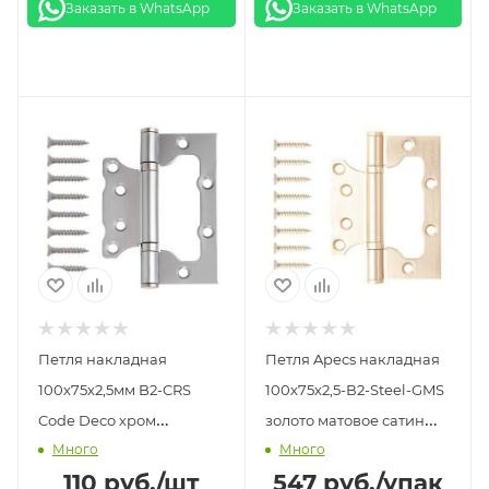
Заказать в WhatsApp
Заказать в WhatsApp
Петля накладная
Петля Apecs накладная
100х75х2,5мм B2-CRS
100х75х2,5-В2-Steel-GMS
Code Deco хром
золото матовое сатин
Много
Много
сатинированный (1шт)
(2шт)
110
руб.
/шт
547
руб.
/упак