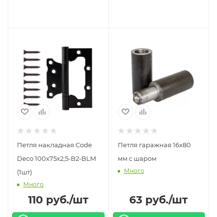
Петля накладная Code
Петля гаражная 16х80
Deco 100x75x2,5-B2-BLM
мм с шаром
Много
(1шт)
Много
110
руб.
/шт
63
руб.
/шт