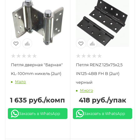
Петля дверная "Барная"
Петля RENZ 125x75x2,5
KL-100mm никель (2шт)
IN125-4BB FH B (2шт)
Мало
черный
Много
1 635
руб.
/комп
418
руб.
/упак
Заказать в WhatsApp
Заказать в WhatsApp