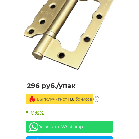
296
руб.
/упак
Вы получите от
11,8
бонусов
Много
Заказать в WhatsApp