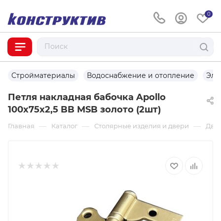
0
Стройматериалы
Водоснабжение и отопление
Эле
Петля накладная бабочка Apollo
100х75х2,5 BB MSB золото (2шт)
—
—
—
Главная
Каталог
Столярные изделия и двери
Две