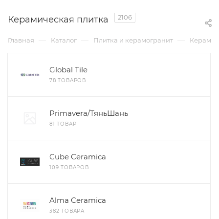
2106
Керамическая плитка
—
—
—
Главная
Каталог
Плитка и керамогранит
Керамич
Global Tile
78 ТОВАРОВ
Primavera/ТяньШань
81 ТОВАР
Cube Ceramica
109 ТОВАРОВ
Alma Ceramica
382 ТОВАРА