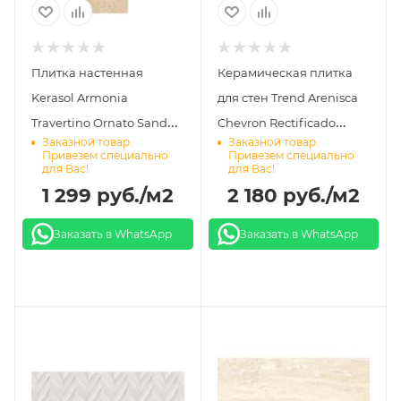
Плитка настенная
Керамическая плитка
Kerasol Armonia
для стен Trend Arenisca
Travertino Ornato Sand
Chevron Rectificado
Заказной товар.
Заказной товар.
Rectificado 25x75
30x60
Привезем специально
Привезем специально
для Вас!
для Вас!
1 299
руб.
/м2
2 180
руб.
/м2
Заказать в WhatsApp
Заказать в WhatsApp