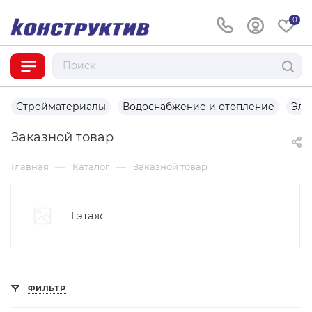
0
Стройматериалы
Водоснабжение и отопление
Эле
Заказной товар
—
—
Главная
Каталог
Заказной товар
1 этаж
ФИЛЬТР