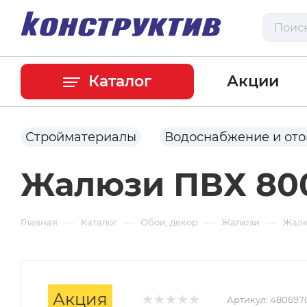
Каталог
Акции
Стройматериалы
Водоснабжение и от
Жалюзи ПВХ 800
—
—
—
—
Главная
Каталог
Обои, декор
Жалюзи
Жалю
Акция
Артикул:
480697