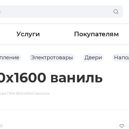
Услуги
Покупателям
опление
Электротовары
Двери
Напо
x1600 ваниль
зи ПВХ 800x1600 ваниль
01