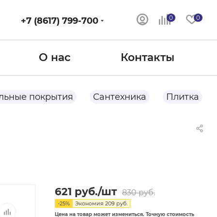
0
0
+7 (8617) 799-700
О нас
Контакты
льные покрытия
Сантехника
Плитка
621
руб.
/шт
830
руб.
-
25
%
Экономия
209
руб.
Цена на товар может измениться. Точную стоимость