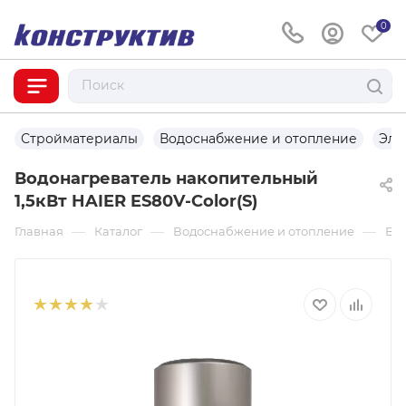
0
Стройматериалы
Водоснабжение и отопление
Эле
Водонагреватель накопительный
1,5кВт HAIER ES80V-Color(S)
—
—
—
Главная
Каталог
Водоснабжение и отопление
Во