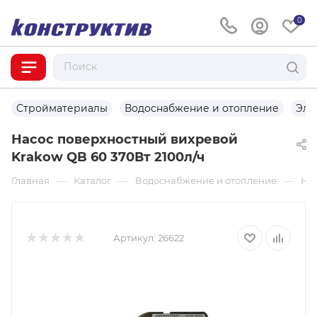
0
Стройматериалы
Водоснабжение и отопление
Эле
Насос поверхностный вихревой
Krakow QB 60 370Вт 2100л/ч
—
—
—
Главная
Каталог
Водоснабжение и отопление
На
Артикул:
26622