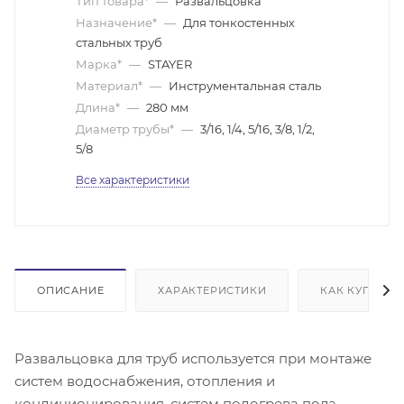
Тип товара*
—
Развальцовка
Назначение*
—
Для тонкостенных
стальных труб
Марка*
—
STAYER
Материал*
—
Инструментальная сталь
Длина*
—
280 мм
Диаметр трубы*
—
3/16, 1/4, 5/16, 3/8, 1/2,
5/8
Все характеристики
ОПИСАНИЕ
ХАРАКТЕРИСТИКИ
КАК КУПИТЬ
Развальцовка для труб используется при монтаже
систем водоснабжения, отопления и
кондиционирования, систем подогрева пола,