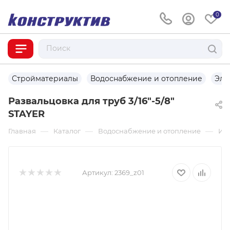
0
Стройматериалы
Водоснабжение и отопление
Эле
Развальцовка для труб 3/16″-5/8"
STAYER
—
—
—
Главная
Каталог
Водоснабжение и отопление
Ин
Артикул:
2369_z01