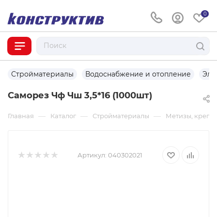
0
Стройматериалы
Водоснабжение и отопление
Эле
Саморез Чф Чш 3,5*16 (1000шт)
—
—
—
Главная
Каталог
Стройматериалы
Метизы, крепе
Артикул:
040302021