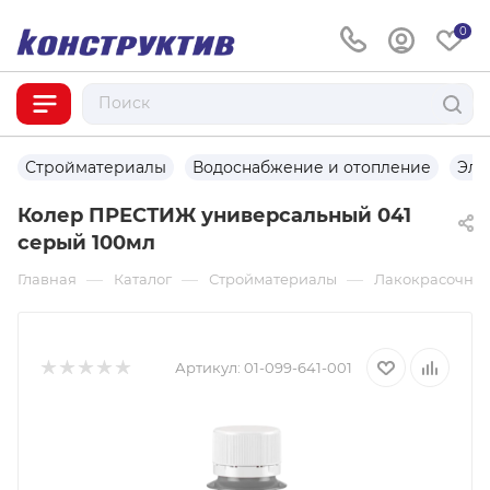
0
Стройматериалы
Водоснабжение и отопление
Эле
Колер ПРЕСТИЖ универсальный 041
серый 100мл
—
—
—
Главная
Каталог
Стройматериалы
Лакокрасочны
Артикул:
01-099-641-001