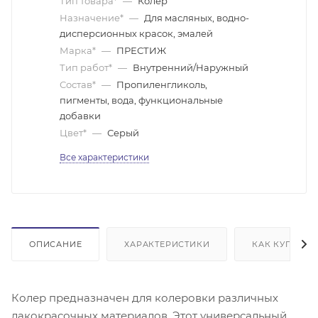
Тип товара*
—
Колер
Назначение*
—
Для масляных, водно-
дисперсионных красок, эмалей
Марка*
—
ПРЕСТИЖ
Тип работ*
—
Внутренний/Наружный
Состав*
—
Пропиленгликоль,
пигменты, вода, функциональные
добавки
Цвет*
—
Серый
Все характеристики
ОПИСАНИЕ
ХАРАКТЕРИСТИКИ
КАК КУПИТЬ
Колер предназначен для колеровки различных
лакокрасочных материалов. Этот универсальный