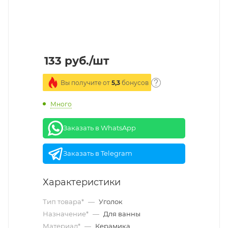
133
руб.
/шт
Вы получите от
5,3
бонусов
Много
Заказать в WhatsApp
Заказать в Telegram
Характеристики
Тип товара*
—
Уголок
Назначение*
—
Для ванны
Материал*
—
Керамика