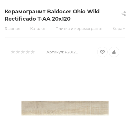
Керамогранит Baldocer Ohio Wild
Rectificado Т-AA 20x120
—
—
—
Главная
Каталог
Плитка и керамогранит
Керамог
Артикул:
P2012L