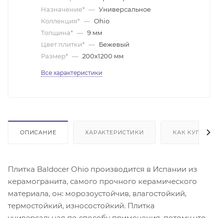
Назначение*
—
Универсальное
Коллекция*
—
Ohio
Толщина*
—
9 мм
Цвет плитки*
—
Бежевый
Размер*
—
200х1200 мм
Все характеристики
ОПИСАНИЕ
ХАРАКТЕРИСТИКИ
КАК КУПИТЬ
Плитка Baldocer Ohio производится в Испании из
керамогранита, самого прочного керамического
материала, он: морозоустойчив, влагостойкий,
термостойкий, износостойкий. Плитка
универсальная по способу применения, потому что