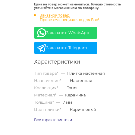
Цена на товар может измениться. Точную стоимость
уточняйте в магазине или по телефону.
Заказной товар.
Привезем специально для Вас!
Заказать в WhatsApp
Заказать в Telegram
Характеристики
Тип товара*
—
Плитка настенная
Назначение*
—
Настенная
Коллекция*
—
Tours
Материал*
—
Керамика
Толщина*
—
7 мм
Цвет плитки*
—
Коричневый
Все характеристики