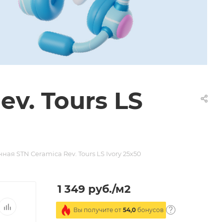
v. Tours LS
ная STN Ceramica Rev. Tours LS Ivory 25х50
1 349
руб.
/м2
Вы получите от
54,0
бонусов