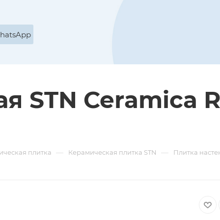
WhatsApp
я STN Ceramica Re
—
—
ическая плитка
Керамическая плитка STN
Плитка настен