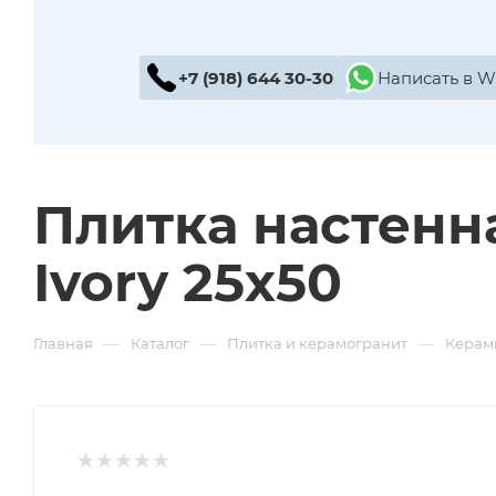
+7 (918) 644 30-30
Написать в 
Плитка настенна
Ivory 25х50
—
—
—
Главная
Каталог
Плитка и керамогранит
Керам