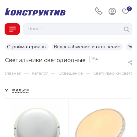
0
Стройматериалы
Водоснабжение и отопление
Эле
194
Светильники светодиодные
—
—
—
Главная
Каталог
Освещение
Светильники светод
ФИЛЬТР