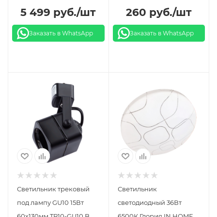
5 499
руб.
/шт
260
руб.
/шт
Заказать в WhatsApp
Заказать в WhatsApp
Светильник трековый
Светильник
под лампу GU10 15Вт
светодиодный 36Вт
60х130мм TR10-GU10 BK
6500К Глория IN HOME