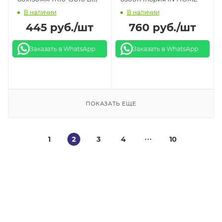
В наличии
В наличии
ЭРА черный
445
руб.
/шт
760
руб.
/шт
Заказать в WhatsApp
Заказать в WhatsApp
ПОКАЗАТЬ ЕЩЕ
1
2
3
4
10