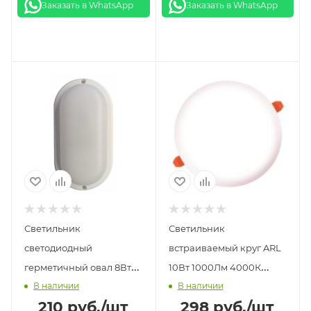
Заказать в WhatsApp
Заказать в WhatsApp
Светильник
Светильник
светодиодный
встраиваемый круг ARL
герметичный овал 8Вт
10Вт 1000Лм 4000К
В наличии
В наличии
LE LED OBL 02 6K LEEK
LEEK
210
руб.
/шт
298
руб.
/шт