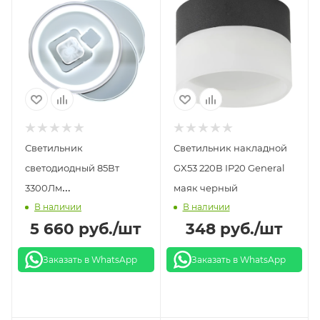
Светильник
Светильник накладной
светодиодный 85Вт
GX53 220В IP20 General
3300Лм
маяк черный
В наличии
В наличии
3000/4000/6500K LE LED
5 660
руб.
/шт
348
руб.
/шт
CLL LORA LEEK
Заказать в WhatsApp
Заказать в WhatsApp