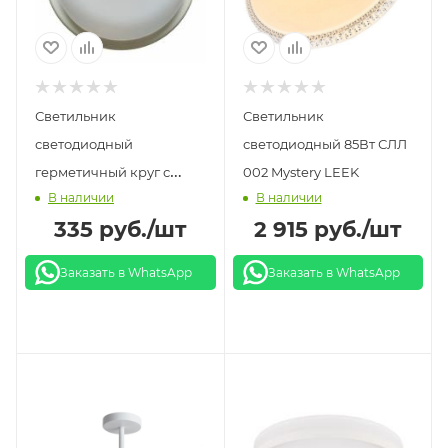
Светильник
Светильник
светодиодный
светодиодный 85Вт СЛЛ
герметичный круг с
002 Mystery LEEK
В наличии
В наличии
датчиком движения 10W
335
руб.
/шт
2 915
руб.
/шт
LE LED RBL MW WH
LEEK
Заказать в WhatsApp
Заказать в WhatsApp