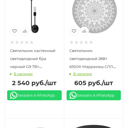
Светильник настенный
Светильник
светодиодный бра
светодиодный 28Вт
черный G9 7Вт
6500К Марракеш СЛЛ
В наличии
В наличии
PKBFLOW
LEEK
2 540
руб.
/шт
605
руб.
/шт
Заказать в WhatsApp
Заказать в WhatsApp