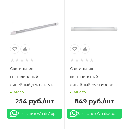
Светильник
Светильник
светодиодный
светодиодный
линейный ДБО 0105 10Вт
линейный 36Вт 6000К
Мало
Много
4000K 540мм 550мм
1200мм iSvet
254
руб.
/шт
849
руб.
/шт
Generika IEK
Заказать в WhatsApp
Заказать в WhatsApp