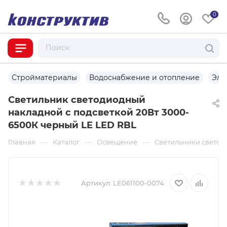
0
Стройматериалы
Водоснабжение и отопление
Эле
Светильник светодиодный
накладной с подсветкой 20Вт 3000-
6500К черный LE LED RBL
—
—
—
Главная
Каталог
Освещение
Светильники светод
Артикул:
LE061100-0074