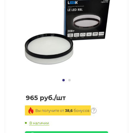
965
руб.
/шт
Вы получите от
38,6
бонусов
В наличии