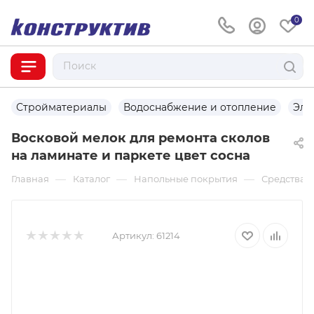
0
Стройматериалы
Водоснабжение и отопление
Эле
Восковой мелок для ремонта сколов
на ламинате и паркете цвет сосна
—
—
—
Главная
Каталог
Напольные покрытия
Средства 
Артикул:
61214