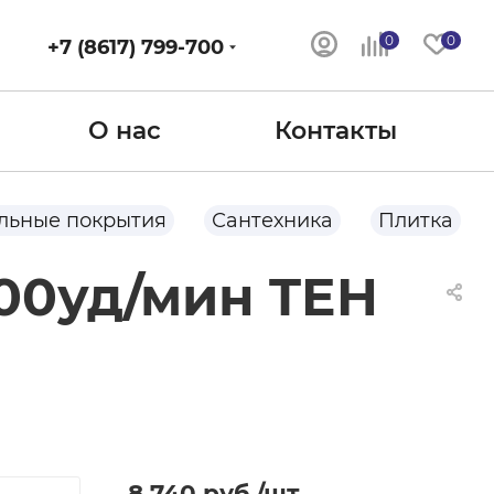
0
0
+7 (8617) 799-700
О нас
Контакты
льные покрытия
Сантехника
Плитка
100уд/мин TEH
8 740
руб.
/шт