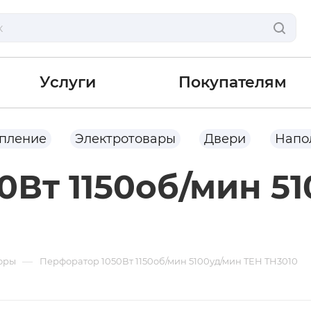
Услуги
Покупателям
опление
Электротовары
Двери
Напо
0Вт 1150об/мин 5
—
оры
Перфоратор 1050Вт 1150об/мин 5100уд/мин TEH TH3010