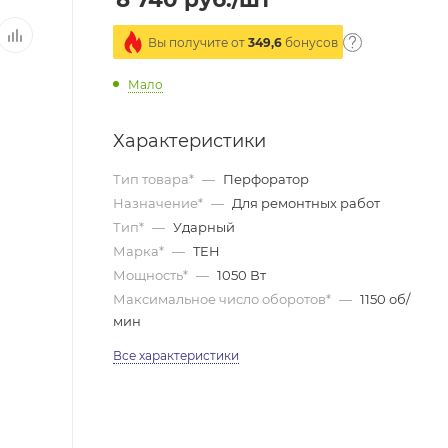
Вы получите от
349,6
бонусов
Мало
Характеристики
Тип товара*
—
Перфоратор
Назначение*
—
Для ремонтных работ
Тип*
—
Ударный
Марка*
—
TEH
Мощность*
—
1050 Вт
Максимальное число оборотов*
—
1150 об/
мин
Все характеристики