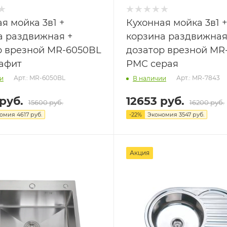
я мойка 3в1 +
Кухонная мойка 3в1 +
а раздвижная +
корзина раздвижная
р врезной MR-6050BL
дозатор врезной MR
афит
РМС серая
Арт.: MR-6050BL
Арт.: MR-7843
и
В наличии
руб.
12653 руб.
15600 руб.
16200 руб.
номия
4617 руб.
-
22
%
Экономия
3547 руб.
Акция