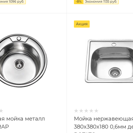
омия
1096 руб.
-
8
%
Экономия
1135 руб.
Акция
ая мойка металл
Мойка нержавеюща
RAP
380x380x180 0,6мм д