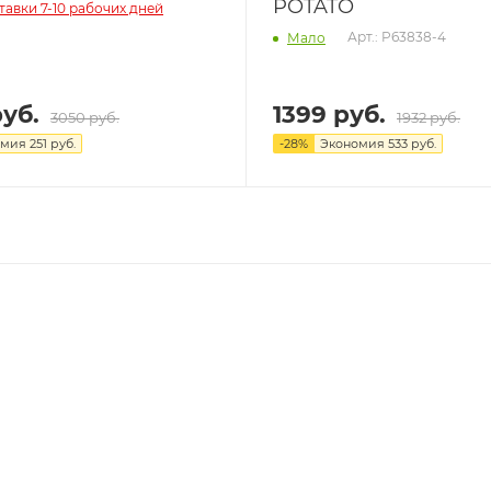
POTATO
тавки 7-10 рабочих дней
Арт.: P63838-4
Мало
уб.
1399 руб.
3050 руб.
1932 руб.
омия
251
руб.
-
28
%
Экономия
533
руб.