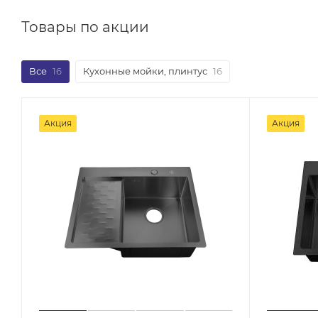
Товары по акции
Все
16
Кухонные мойки, плинтус
16
Акция
Акция