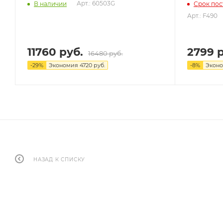
Арт.: 60503G
В наличии
Срок пос
Арт.: F490
11760 руб.
2799 р
16480 руб.
-
29
%
Экономия
4720 руб.
-
8
%
Экон
НАЗАД К СПИСКУ