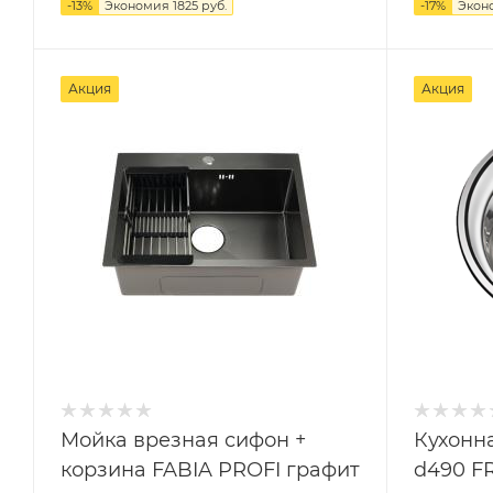
-
13
%
Экономия
1825 руб.
-
17
%
Экон
Акция
Акция
Мойка врезная сифон +
Кухонн
корзина FABIA PROFI графит
d490 F