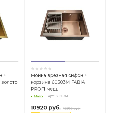
н +
Мойка врезная сифон +
 золото
корзина 60503M FABIA
PROFI медь
Арт.: 60503M
Мало
10920 руб.
12500 руб.