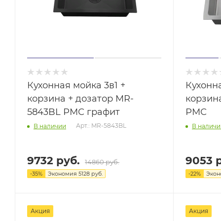
Кухонная мойка 3в1 +
Кухонна
корзина + дозатор MR-
корзин
5843BL РМС графит
РМС
Арт.: MR-5843BL
В наличии
В наличи
9732 руб.
9053 
14860 руб.
-
35
%
Экономия
5128 руб.
-
22
%
Эко
Акция
Акция