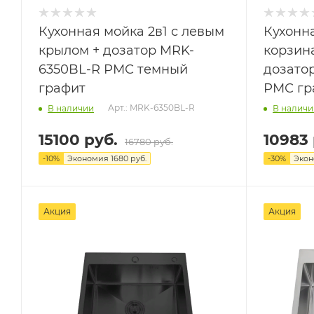
Кухонная мойка 2в1 с левым
Кухонна
крылом + дозатор MRK-
корзин
6350BL-R РМС темный
дозато
графит
РМС гр
Арт.: MRK-6350BL-R
В наличии
В наличи
15100 руб.
10983 
16780 руб.
-
10
%
Экономия
1680 руб.
-
30
%
Эко
Акция
Акция