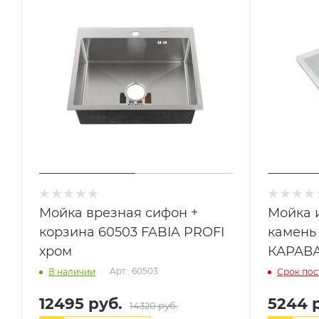
Мойка врезная сифон +
Мойка 
корзина 60503 FABIA PROFI
камень
хром
КАРАВА
Арт.: 60503
В наличии
Срок пос
12495 руб.
5244 
14320 руб.