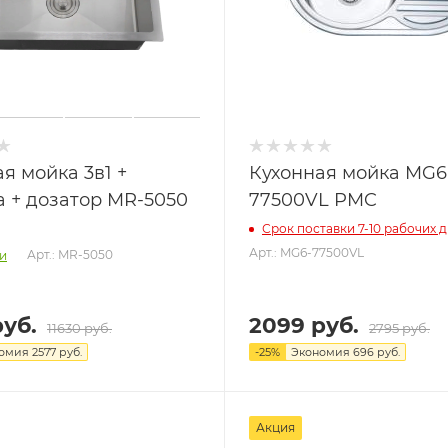
я мойка 3в1 +
Кухонная мойка MG6
а + дозатор MR-5050
77500VL PMC
Срок поставки 7-10 рабочих 
Арт.: MG6-77500VL
Арт.: MR-5050
и
руб.
2099 руб.
11630 руб.
2795 руб.
номия
2577 руб.
-
25
%
Экономия
696
руб.
Акция