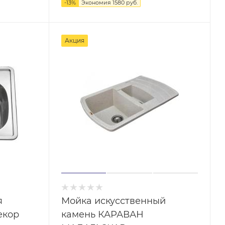
-
13
%
Экономия
1580 руб.
Акция
я
Мойка искусственный
екор
камень КАРАВАН