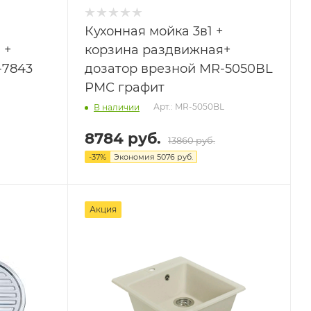
Кухонная мойка 3в1 +
 +
корзина раздвижная+
-7843
дозатор врезной MR-5050BL
РМС графит
Арт.: MR-5050BL
В наличии
8784 руб.
13860 руб.
-
37
%
Экономия
5076 руб.
Акция