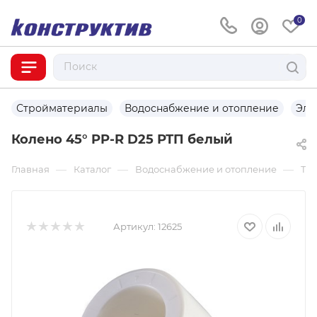
0
Стройматериалы
Водоснабжение и отопление
Эле
Колено 45° PP-R D25 РТП белый
—
—
—
Главная
Каталог
Водоснабжение и отопление
Тр
Артикул:
12625