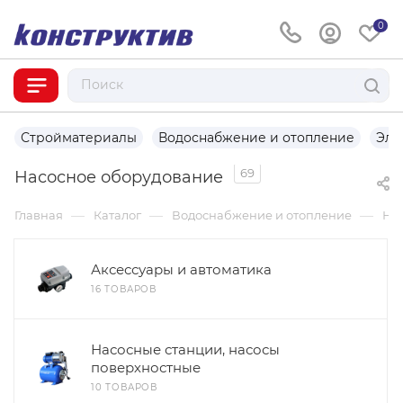
0
Стройматериалы
Водоснабжение и отопление
Эле
69
Насосное оборудование
—
—
—
Главная
Каталог
Водоснабжение и отопление
На
Аксессуары и автоматика
16 ТОВАРОВ
Насосные станции, насосы
поверхностные
10 ТОВАРОВ