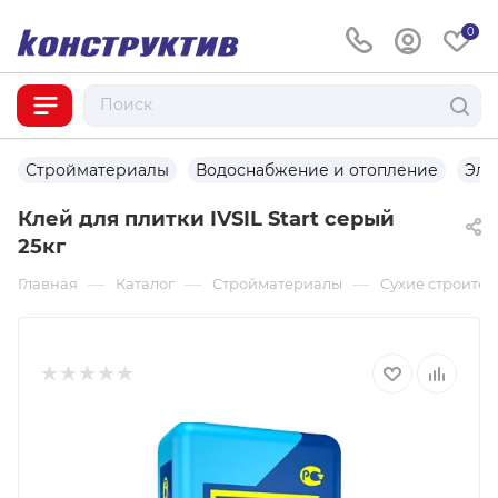
0
Стройматериалы
Водоснабжение и отопление
Эле
Клей для плитки IVSIL Start серый
25кг
—
—
—
Главная
Каталог
Стройматериалы
Сухие строите