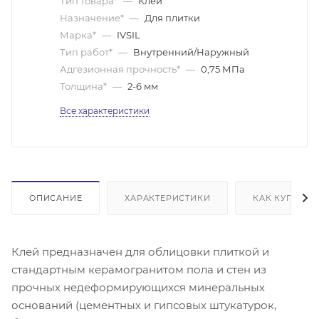
Тип товара*
—
Клей
Назначение*
—
Для плитки
Марка*
—
IVSIL
Тип работ*
—
Внутренний/Наружный
Адгезионная прочность*
—
0,75 МПа
Толщина*
—
2-6 мм
Все характеристики
ОПИСАНИЕ
ХАРАКТЕРИСТИКИ
КАК КУПИТЬ
Клей предназначен для облицовки плиткой и
стандартным керамогранитом пола и стен из
прочных недеформирующихся минеральных
оснований (цементных и гипсовых штукатурок,