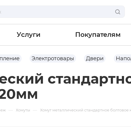
Услуги
Покупателям
опление
Электротовары
Двери
Напо
еский стандартн
120мм
—
—
пеж
Хомуты
Хомут металлический стандартное болтовое 