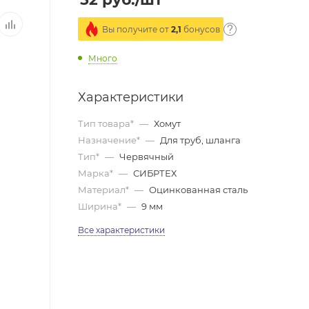
Вы получите от
2,1
бонусов
Много
Характеристики
Тип товара*
—
Хомут
Назначение*
—
Для труб, шланга
Тип*
—
Червячный
Марка*
—
СИБРТЕХ
Материал*
—
Оцинкованная сталь
Ширина*
—
9 мм
Все характеристики