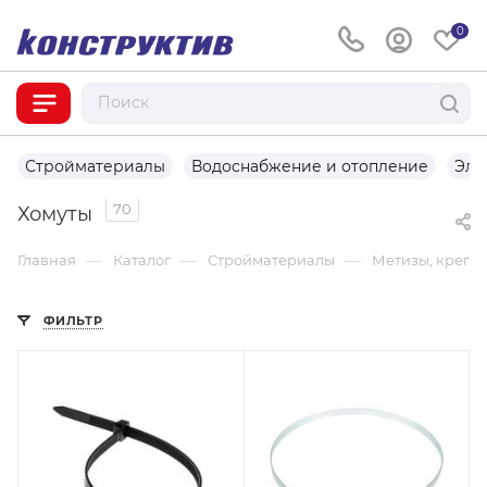
0
Стройматериалы
Водоснабжение и отопление
Эле
70
Хомуты
—
—
—
Главная
Каталог
Стройматериалы
Метизы, крепе
ФИЛЬТР