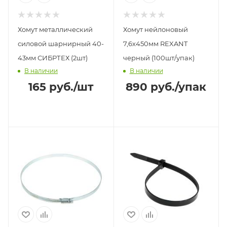
Хомут металлический
Хомут нейлоновый
силовой шарнирный 40-
7,6х450мм REXANT
43мм СИБРТЕХ (2шт)
черный (100шт/упак)
В наличии
В наличии
165
руб.
/шт
890
руб.
/упак