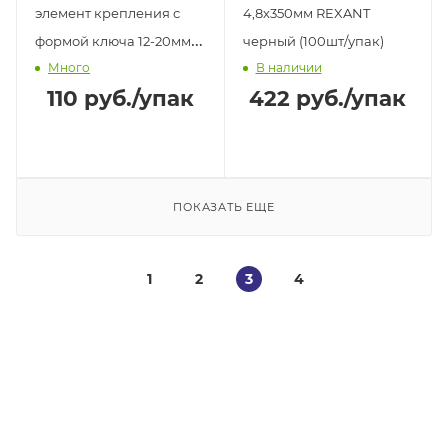
элемент крепления с
4,8х350мм REXANT
формой ключа 12-20мм
черный (100шт/упак)
Много
В наличии
(4шт)
110
руб.
/упак
422
руб.
/упак
ПОКАЗАТЬ ЕЩЕ
1
2
3
4