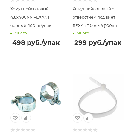
Хомут нейлоновый
Хомут нейлоновый с
4,8х400мм REXANT
отверстием под винт
черный (100шт/упак)
REXANT белый (100шт)
Много
Много
498
руб.
/упак
299
руб.
/упак