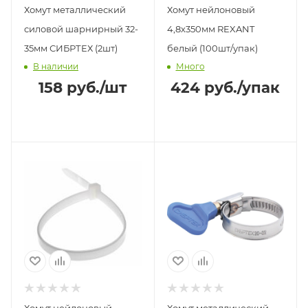
Хомут металлический
Хомут нейлоновый
силовой шарнирный 32-
4,8х350мм REXANT
35мм СИБРТЕХ (2шт)
белый (100шт/упак)
В наличии
Много
158
руб.
/шт
424
руб.
/упак
Хомут нейлоновый
Хомут металлический