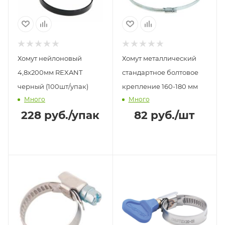
Хомут нейлоновый
Хомут металлический
4,8х200мм REXANT
стандартное болтовое
черный (100шт/упак)
крепление 160-180 мм
Много
Много
228
руб.
/упак
82
руб.
/шт