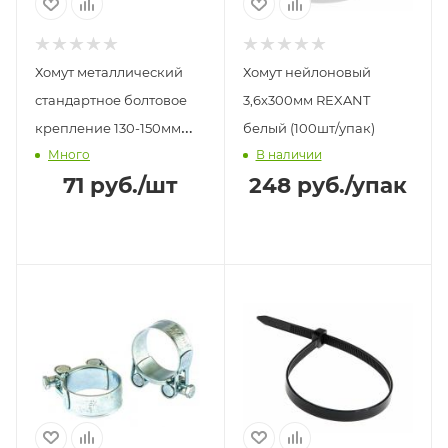
Хомут металлический
Хомут нейлоновый
стандартное болтовое
3,6х300мм REXANT
крепление 130-150мм
белый (100шт/упак)
Много
В наличии
Сибртех
71
руб.
/шт
248
руб.
/упак