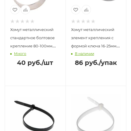
Хомут металлический
Хомут металлический
стандартное болтовое
элемент крепления с
крепление 80-100мм
формой ключа 16-25мм
Много
В наличии
Сибртех
СИБРТЕХ (4шт)
40
руб.
/шт
86
руб.
/упак