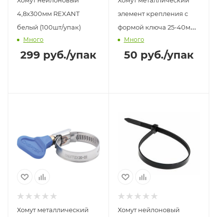
4,8х300мм REXANT
элемент крепления с
белый (100шт/упак)
формой ключа 25-40мм
Много
Много
СИБРТЕХ (2шт)
299
руб.
/упак
50
руб.
/упак
Хомут металлический
Хомут нейлоновый