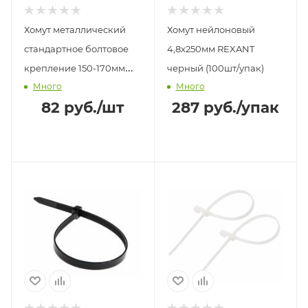
Хомут металлический
Хомут нейлоновый
стандартное болтовое
4,8х250мм REXANT
крепление 150-170мм
черный (100шт/упак)
Много
Много
Сибртех
82
руб.
/шт
287
руб.
/упак