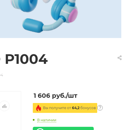
 P1004
04
1 606
руб.
/шт
Вы получите от
64,2
бонусов
В наличии