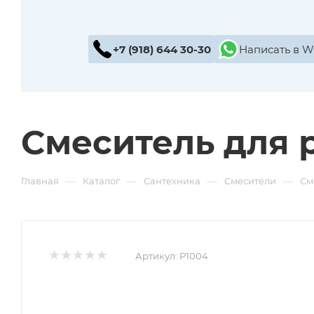
+7 (918) 644 30-30
Написать в 
Смеситель для 
—
—
—
—
Главная
Каталог
Сантехника
Смесители
См
Артикул:
P1004