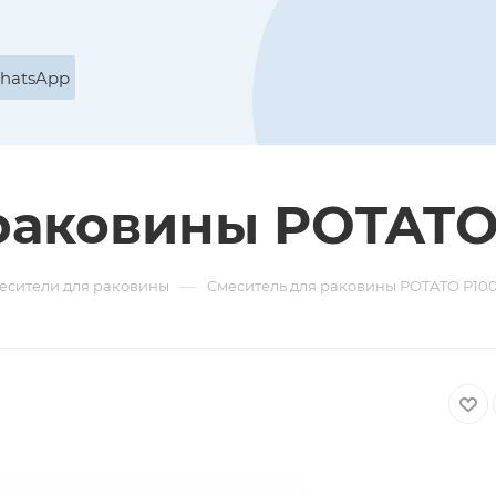
WhatsApp
раковины POTATO
—
есители для раковины
Смеситель для раковины POTATO P10